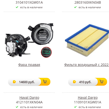
3104101XGW01A
2803160XKN04B
есть в наличии
есть в наличии
Фара правая
Фильтр воздушный с 2022
14600 руб.
410 руб.
Haval Dargo
Haval Dargo
4121101XKN04A
1109101XGW01A
есть в наличии
есть в наличии