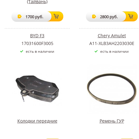
(Тайвань)
1700 руб.
2800 руб.
BYD F3
Chery Amulet
17031600F3005
A11-XLB3AH2203030E
есть в наличии
есть в наличии
Колодки передние
Ремень ГУР