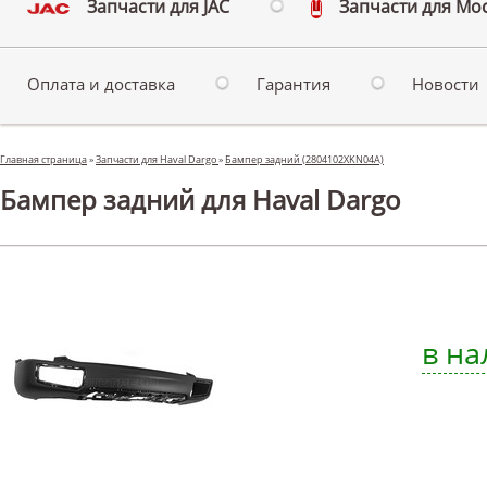
Запчасти для JAC
Запчасти для Мо
Оплата и доставка
Гарантия
Новости
Главная страница
»
Запчасти для Haval Dargo
»
Бампер задний (2804102XKN04A)
Бампер задний для Haval Dargo
в на