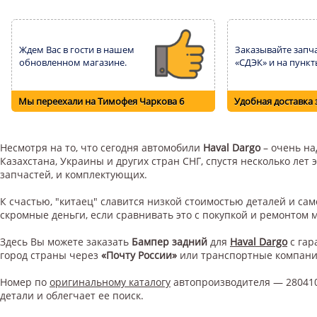
Ждем Вас в гости в нашем
Заказывайте запча
обновленном магазине.
«СДЭК» и на пункт
Мы переехали на Тимофея Чаркова 6
Удобная доставка 
Несмотря на то, что сегодня автомобили
Haval Dargo
– очень на
Казахстана, Украины и других стран СНГ, спустя несколько ле
запчастей, и комплектующих.
К счастью, "китаец" славится низкой стоимостью деталей и с
скромные деньги, если сравнивать это с покупкой и ремонтом
Здесь Вы можете заказать
Бампер задний
для
Haval Dargo
с гар
город страны через
«Почту России»
или транспортные компан
Номер по
оригинальному каталогу
автопроизводителя — 280410
детали и облегчает ее поиск.