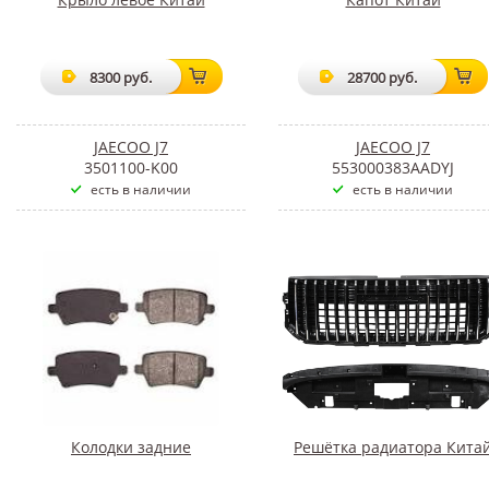
8300 руб.
28700 руб.
JAECOO J7
JAECOO J7
3501100-K00
553000383AADYJ
есть в наличии
есть в наличии
Колодки задние
Решётка радиатора Кита