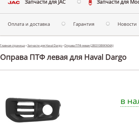
Запчасти для JAC
Запчасти для Мо
Оплата и доставка
Гарантия
Новости
Главная страница
»
Запчасти для Haval Dargo
»
Оправа ПТФ левая (2803108XKN04A)
Оправа ПТФ левая для Haval Dargo
в на