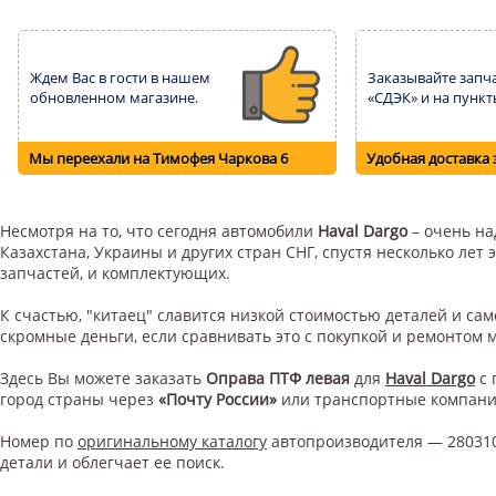
Ждем Вас в гости в нашем
Заказывайте запча
обновленном магазине.
«СДЭК» и на пункт
Мы переехали на Тимофея Чаркова 6
Удобная доставка 
Несмотря на то, что сегодня автомобили
Haval Dargo
– очень на
Казахстана, Украины и других стран СНГ, спустя несколько ле
запчастей, и комплектующих.
К счастью, "китаец" славится низкой стоимостью деталей и с
скромные деньги, если сравнивать это с покупкой и ремонтом
Здесь Вы можете заказать
Оправа ПТФ левая
для
Haval Dargo
с 
город страны через
«Почту России»
или транспортные компан
Номер по
оригинальному каталогу
автопроизводителя — 280310
детали и облегчает ее поиск.