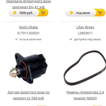
передачи вторичного вала
оригинал б/у 47 зуб
5000 руб.
под заказ
Geely Otaka
Lifan Breez
317011200501
L2803011
есть в наличии
доступно под заказ
Датчик холостого хода по
Ремень генератора 2.4
запросу от 590 руб
(аналог NEKO)