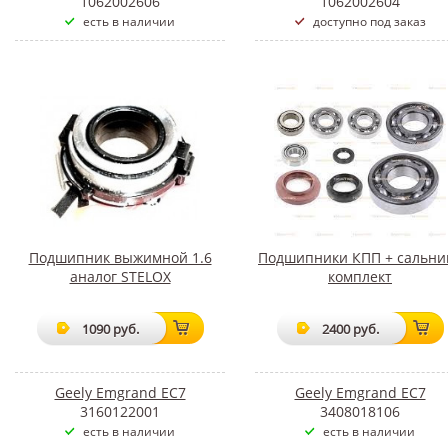
1062002606
1062002604
есть в наличии
доступно под заказ
Подшипник выжимной 1.6
Подшипники КПП + сальни
аналог STELOX
комплект
1090 руб.
2400 руб.
Geely Emgrand EC7
Geely Emgrand EC7
3160122001
3408018106
есть в наличии
есть в наличии