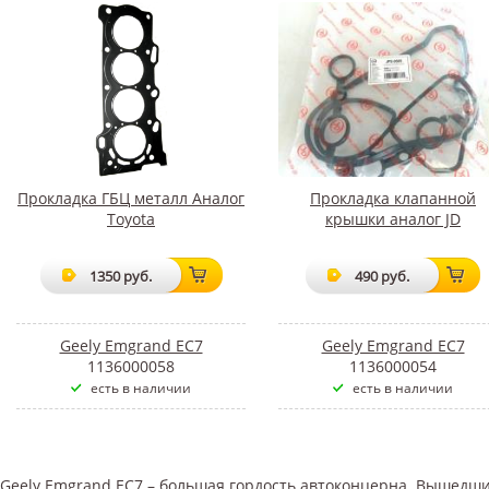
Прокладка ГБЦ металл Аналог
Прокладка клапанной
Toyota
крышки аналог JD
1350 руб.
490 руб.
Geely Emgrand EC7
Geely Emgrand EC7
1136000058
1136000054
есть в наличии
есть в наличии
Geely Emgrand EC7 – большая гордость автоконцерна. Вышедши