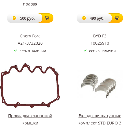
правая
500 руб.
490 руб.
Chery Fora
BYD F3
A21-3732020
10025910
есть в наличии
есть в наличии
Прокладка клапанной
Вкладыши шатунные
крышки
комплект STD EURO 3