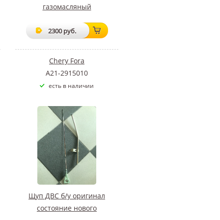
газомасляный
2300 руб.
Chery Fora
A21-2915010
есть в наличии
Щуп ДВС б/у оригинал
состояние нового