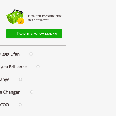
В вашей корзине ещё
нет запчастей.
0
Получить консультацию
 для Lifan
для Brilliance
ianye
ля Changan
ECOO