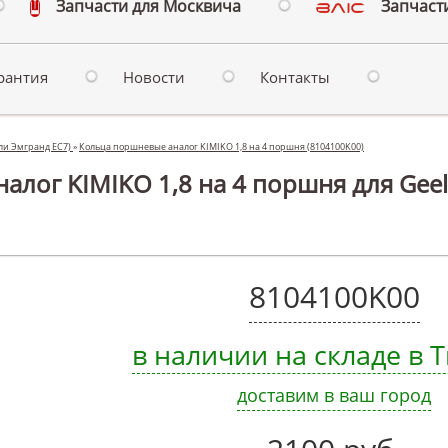
Запчасти для Москвича
Запчасти
рантия
Новости
Контакты
или Эмгранд ЕС7)
»
Кольца поршневые аналог KIMIKO 1,8 на 4 поршня (8104100K00)
алог KIMIKO 1,8 на 4 поршня для Gee
8104100K00
в наличии на складе в
доставим в ваш город