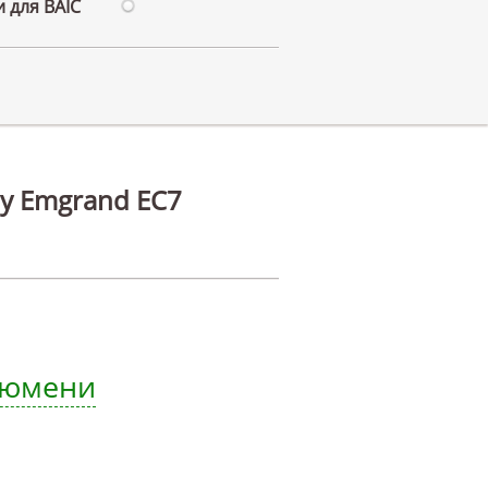
 для BAIC
ly Emgrand EC7
 Тюмени