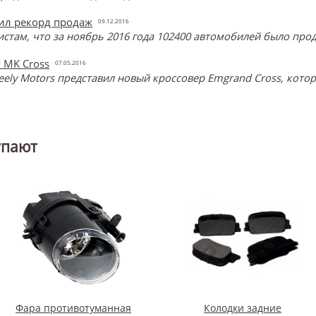
вил рекорд продаж
09.12.2016
стам, что за ноябрь 2016 года 102400 автомобилей было прод
 MK Cross
07.05.2016
eely Motors представил новый кроссовер Emgrand Cross, кот
упают
Фара противотуманная
Колодки задние