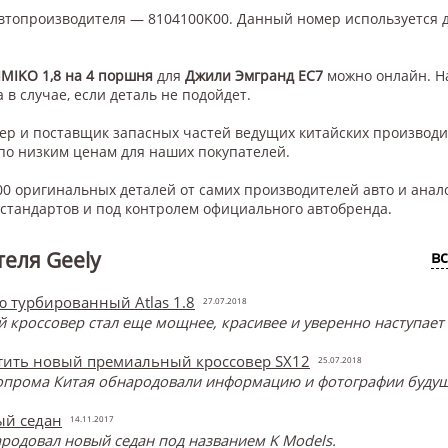
втопроизводителя — 8104100K00. Данный номер используется 
MIKO 1,8 на 4 поршня
для
Джили Эмгранд ЕС7
можно онлайн. Н
 в случае, если деталь не подойдет.
нер и поставщик запасных частей ведущих китайских производ
по низким ценам для наших покупателей.
0 оригинальных деталей от самих производителей авто и анал
тандартов и под контролем официального автобренда.
еля Geely
в
ю турбированный Atlas 1.8
27.07.2018
кроссовер стал еще мощнее, красивее и уверенно наступает на
стить новый премиальный кроссовер SX12
25.07.2018
опрома Китая обнародовали информацию и фотографии будущ
ый седан
14.11.2017
родовал новый седан под названием K Models.