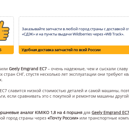
Заказывайте запчасти в любой город страны с доставкой о
«СДЭК» и на пункты выдачи Wildberries через «WB Track».
6
Удобная доставка запчастей по всей России
обили
Geely Emgrand EC7
– очень надежные, чем и сыскали славу
их стран СНГ, спустя несколько лет эксплуатации они требуют 
х.
 ЕС7 славится низкой стоимостью деталей и самой машины, по
ги, если сравнивать это с покупкой и ремонтом машины друго
ршневые аналог KIMIKO 1,8 на 4 поршня
для
Geely Emgrand EC
бой город страны через
«Почту России»
или транспортные ком