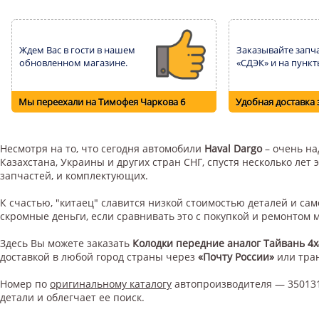
Ждем Вас в гости в нашем
Заказывайте запча
обновленном магазине.
«СДЭК» и на пункт
Мы переехали на Тимофея Чаркова 6
Удобная доставка 
Несмотря на то, что сегодня автомобили
Haval Dargo
– очень на
Казахстана, Украины и других стран СНГ, спустя несколько ле
запчастей, и комплектующих.
К счастью, "китаец" славится низкой стоимостью деталей и с
скромные деньги, если сравнивать это с покупкой и ремонтом
Здесь Вы можете заказать
Колодки передние аналог Тайвань 4х
доставкой в любой город страны через
«Почту России»
или тра
Номер по
оригинальному каталогу
автопроизводителя — 35013
детали и облегчает ее поиск.