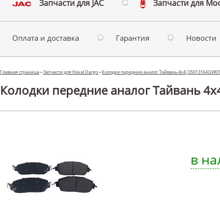
Запчасти для JAC
Запчасти для Мо
Оплата и доставка
Гарантия
Новости
Главная страница
»
Запчасти для Haval Dargo
»
Колодки передние аналог Тайвань 4х4 (3501316AGW0
Колодки передние аналог Тайвань 4х4
в на