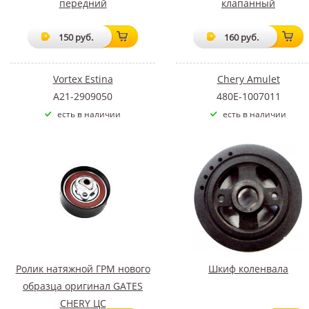
передний
клапанный
150 руб.
160 руб.
Vortex Estina
Chery Amulet
A21-2909050
480E-1007011
есть в наличии
есть в наличии
Ролик натяжной ГРМ нового
Шкиф коленвала
образца оригинал GATES
CHERY ЦС