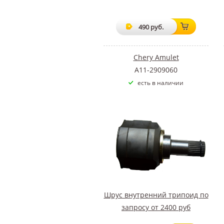
490 руб.
Chery Amulet
A11-2909060
есть в наличии
Шрус внутренний трипоид по
запросу от 2400 руб