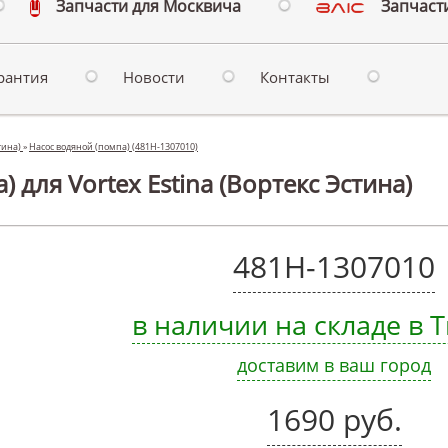
Запчасти для Москвича
Запчасти
рантия
Новости
Контакты
стина)
»
Насос водяной (помпа) (481H-1307010)
 для Vortex Estina (Вортекс Эстина)
481H-1307010
в наличии на складе в
доставим в ваш город
1690 руб.