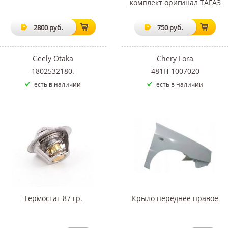
комплект оригинал ТАГАЗ
2800 руб.
750 руб.
Geely Otaka
Chery Fora
1802532180.
481H-1007020
есть в наличии
есть в наличии
Термостат 87 гр.
Крыло переднее правое