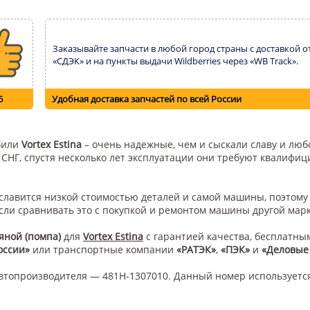
Заказывайте запчасти в любой город страны с доставкой о
«СДЭК» и на пункты выдачи Wildberries через «WB Track».
6
Удобная доставка запчастей по всей России
обили
Vortex Estina
– очень надежные, чем и сыскали славу и любо
н СНГ, спустя несколько лет эксплуатации они требуют квалифи
а славится низкой стоимостью деталей и самой машины, поэтом
сли сравнивать это с покупкой и ремонтом машины другой мар
яной (помпа)
для
Vortex Estina
с гарантией качества, бесплатны
оссии»
или транспортные компании
«РАТЭК»
,
«ПЭК»
и
«Деловые
втопроизводителя — 481H-1307010. Данный номер используетс