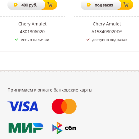
480 руб.
под заказ
Chery Amulet
Chery Amulet
4801306020
A158403020DY
есть в наличии
доступно под заказ
Принимаем к оплате банковские карты