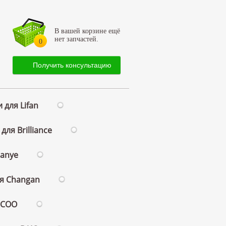
В вашей корзине ещё
нет запчастей.
0
Получить консультацию
 для Lifan
для Brilliance
ianye
ля Changan
ECOO