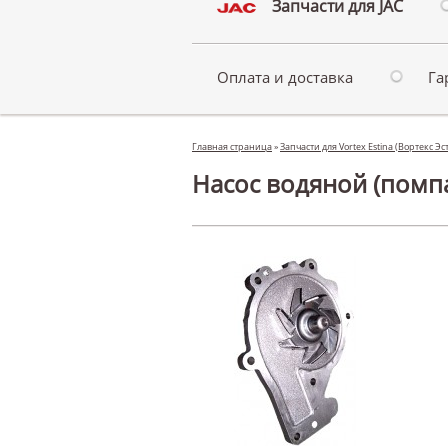
Запчасти для JAC
Оплата и доставка
Га
Главная страница
»
Запчасти для Vortex Estina (Вортекс Э
Насос водяной (помпа)