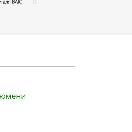
 для BAIC
 Тюмени