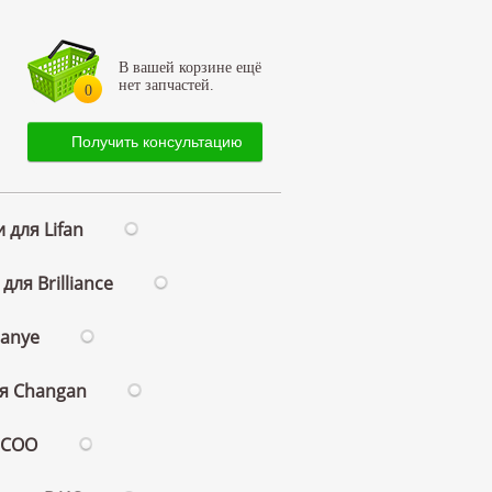
В вашей корзине ещё
нет запчастей.
0
Получить консультацию
 для Lifan
для Brilliance
ianye
ля Changan
ECOO