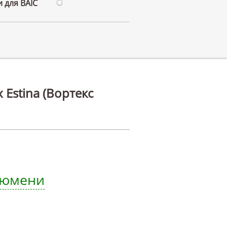
 для BAIC
 Estina (Вортекс
 Тюмени