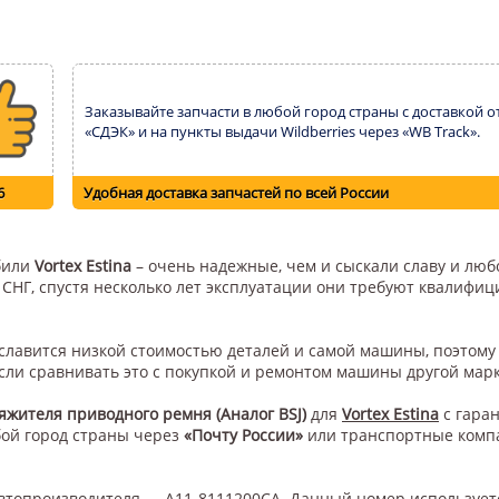
Заказывайте запчасти в любой город страны с доставкой о
«СДЭК» и на пункты выдачи Wildberries через «WB Track».
6
Удобная доставка запчастей по всей России
обили
Vortex Estina
– очень надежные, чем и сыскали славу и любо
н СНГ, спустя несколько лет эксплуатации они требуют квалифи
а славится низкой стоимостью деталей и самой машины, поэтом
сли сравнивать это с покупкой и ремонтом машины другой мар
яжителя приводного ремня (Аналог BSJ)
для
Vortex Estina
с гаран
бой город страны через
«Почту России»
или транспортные ком
втопроизводителя — A11-8111200CA. Данный номер использует