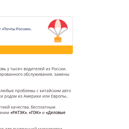
т «Почты России»,
вь у тысяч водителей из России,
цированного обслуживания, замены
у любые проблемы с китайским авто
ки родом из Америки или Европы..
тией качества, бесплатным
пании
«РАТЭК»
,
«ПЭК»
и
«Деловые
ся для внутренней маркировки