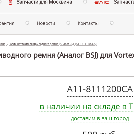
Запчасти для Москвича
Запчасти
рантия
Новости
Контакты
стина)
»
Ролик натяжителя приводного ремня (Аналог BSJ) (A11-8111200CA)
одного ремня (Аналог BSJ) для Vortex
A11-8111200CA
в наличии на складе в
доставим в ваш город