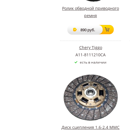
Ролик обводной приводного
ремня
890 руб.
Chery Tiggo
A11-8111210CA
есть в наличии
Диск сцепления 1.6-2.4 ММС