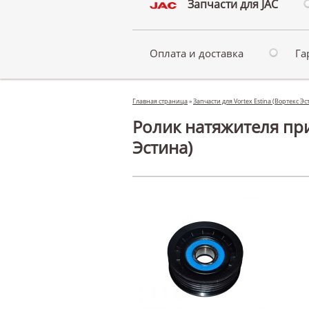
Запчасти для JAC
Оплата и доставка
Га
Главная страница
»
Запчасти для Vortex Estina (Вортекс Э
Ролик натяжителя прив
Эстина)