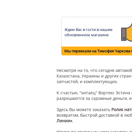
Ждем Вас в гости в нашем
обновленном магазине.
Мы переехали на Тимофея Чаркова 
Несмотря на то, что сегодня автом
Казахстана, Украины и других стра
запчастей, и комплектующих.
К счастью, "китаец" Вортекс Эстин
разрешаются за скромные деньги, е
Здесь Вы можете заказать
Ролик нат
возвратом, быстрой доставкой в лю
Линии»
.
Номер по
оригинальному каталогу
а