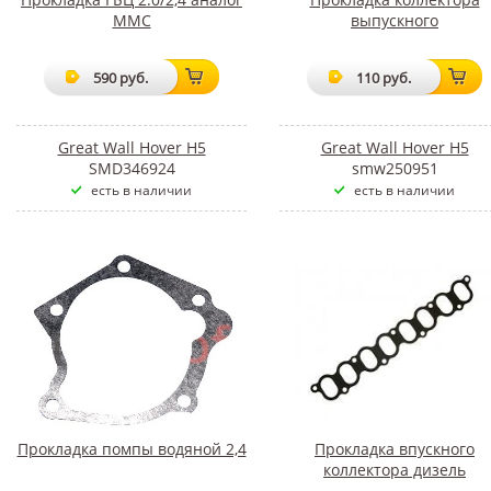
ММС
выпускного
590 руб.
110 руб.
Great Wall Hover H5
Great Wall Hover H5
SMD346924
smw250951
есть в наличии
есть в наличии
Прокладка помпы водяной 2,4
Прокладка впускного
коллектора дизель