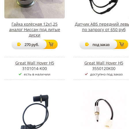
Гайка колёсная 12х1,25
Датчик ABS передний лев
аналог Ниссан под литые
по запросу от 650 руб
диски
270 руб.
под заказ
Great Wall Hover H5
Great Wall Hover H5
3101014-K00
3550120K00
есть в наличии
доступно под заказ