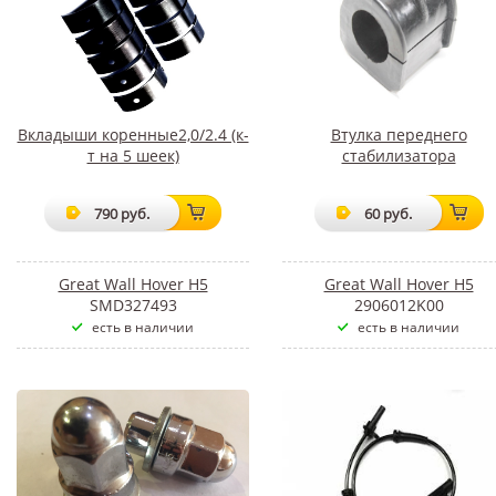
Вкладыши коренные2,0/2.4 (к-
Втулка переднего
т на 5 шеек)
стабилизатора
790 руб.
60 руб.
Great Wall Hover H5
Great Wall Hover H5
SMD327493
2906012K00
есть в наличии
есть в наличии