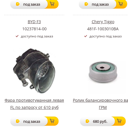
под заказ
под заказ
BYD F3
Chery Tiggo
10237814-00
481F-1003010BA
доступно под заказ
доступно под заказ
Фара противотуманная левая
Ролик балансировочного в
FL по запросу от 610 руб
ГРМ
под заказ
680 руб.