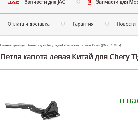
Запчасти для JAC
Запчасти для Мо
Оплата и доставка
Гарантия
Новости
Главная страница
»
Запчасти для Chery Tiggo 4
»
Петля капота левая Китай (J268402030DY)
Петля капота левая Китай для Chery Ti
в на