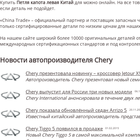
Купить
Петля капота левая Китай
для
можно онлайн. На все тов
если деталь не подойдет.
«China Trade» – официальный партнер и поставщик запасных 
только сертифицированные детали по низким ценам для наших
На нашем сайте широкий более 10000 оригинальных деталей от
международных сертификационных стандартов и под контроле
Новости автопроизводителя Chery
Chery презентовала новинку – кроссовер Jetour X
Автопроизводитель Chery презентовал новый семи
Chery выпустит для России три новых модели
06.1
Chery International анонсировала в течение двух 
Chery показала обновлённый седан Arrizo 5
20.11.2
Известный китайский автопроизводитель представ
Chery Tiggo 5 появился в продаже
01.02.2015
Новый Chery Tiggo 5 в самой максимальной компл