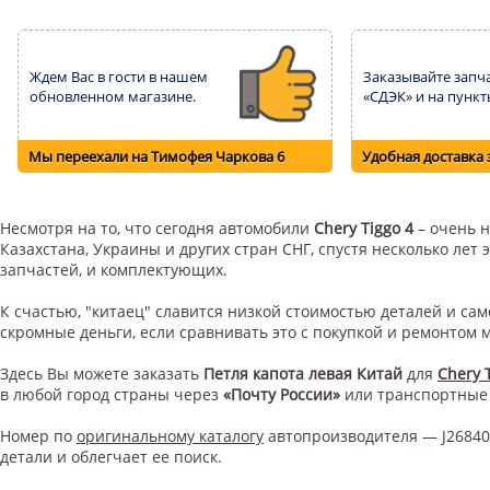
Ждем Вас в гости в нашем
Заказывайте запча
обновленном магазине.
«СДЭК» и на пункт
Мы переехали на Тимофея Чаркова 6
Удобная доставка 
Несмотря на то, что сегодня автомобили
Chery Tiggo 4
– очень н
Казахстана, Украины и других стран СНГ, спустя несколько ле
запчастей, и комплектующих.
К счастью, "китаец" славится низкой стоимостью деталей и с
скромные деньги, если сравнивать это с покупкой и ремонтом
Здесь Вы можете заказать
Петля капота левая Китай
для
Chery 
в любой город страны через
«Почту России»
или транспортные
Номер по
оригинальному каталогу
автопроизводителя — J26840
детали и облегчает ее поиск.