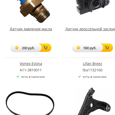
Датчик давления масла
Датчик дроссельной засло
200 руб.
590 руб.
Vortex Estina
Lifan Breez
A11-3810011
lba1132160
есть в наличии
есть в наличии