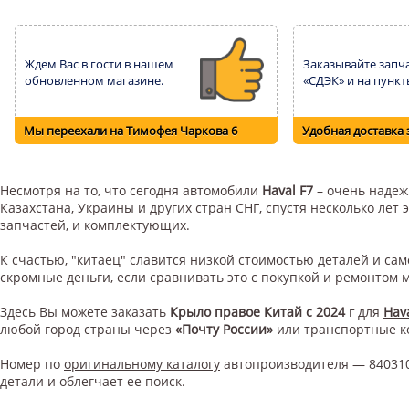
Ждем Вас в гости в нашем
Заказывайте запча
обновленном магазине.
«СДЭК» и на пункт
Мы переехали на Тимофея Чаркова 6
Удобная доставка 
Несмотря на то, что сегодня автомобили
Haval F7
– очень надежн
Казахстана, Украины и других стран СНГ, спустя несколько ле
запчастей, и комплектующих.
К счастью, "китаец" славится низкой стоимостью деталей и с
скромные деньги, если сравнивать это с покупкой и ремонтом
Здесь Вы можете заказать
Крыло правое Китай с 2024 г
для
Hava
любой город страны через
«Почту России»
или транспортные 
Номер по
оригинальному каталогу
автопроизводителя — 84031
детали и облегчает ее поиск.