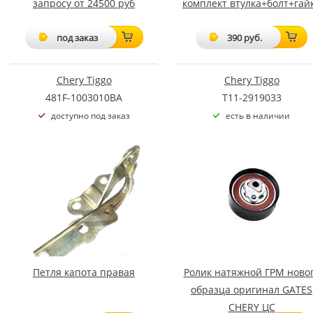
запросу от 24500 руб
комплект втулка+болт+гай
под заказ
390 руб.
Chery Tiggo
Chery Tiggo
481F-1003010BA
T11-2919033
доступно под заказ
есть в наличии
Петля капота правая
Ролик натяжной ГРМ ново
образца оригинал GATES
CHERY ЦС