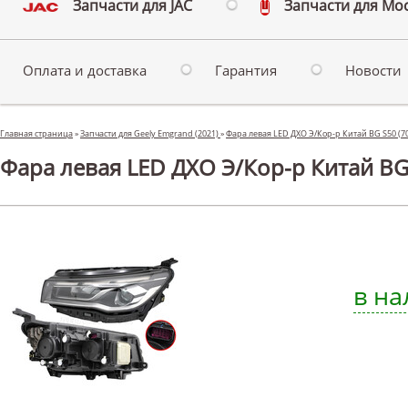
Запчасти для JAC
Запчасти для Мо
Оплата и доставка
Гарантия
Новости
Главная страница
»
Запчасти для Geely Emgrand (2021)
»
Фара левая LED ДХО Э/Кор-р Китай BG S50 (7
Фара левая LED ДХО Э/Кор-р Китай BG 
в на