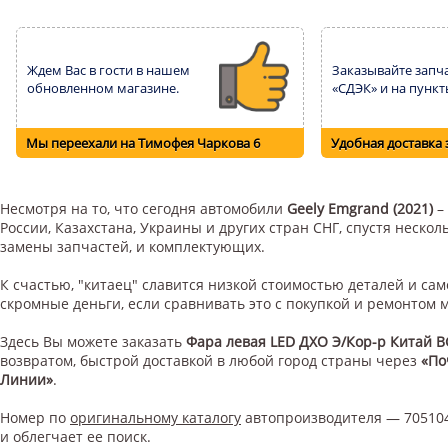
Ждем Вас в гости в нашем
Заказывайте запча
обновленном магазине.
«СДЭК» и на пункт
Мы переехали на Тимофея Чаркова 6
Удобная доставка 
Несмотря на то, что сегодня автомобили
Geely Emgrand (2021)
–
России, Казахстана, Украины и других стран СНГ, спустя неск
замены запчастей, и комплектующих.
К счастью, "китаец" славится низкой стоимостью деталей и с
скромные деньги, если сравнивать это с покупкой и ремонтом
Здесь Вы можете заказать
Фара левая LED ДХО Э/Кор-р Китай B
возвратом, быстрой доставкой в любой город страны через
«По
Линии»
.
Номер по
оригинальному каталогу
автопроизводителя — 705104
и облегчает ее поиск.