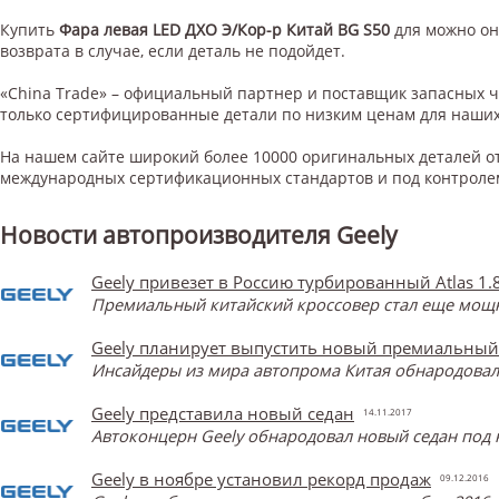
Купить
Фара левая LED ДХО Э/Кор-р Китай BG S50
для
можно он
возврата в случае, если деталь не подойдет.
«China Trade» – официальный партнер и поставщик запасных 
только сертифицированные детали по низким ценам для наших
На нашем сайте широкий более 10000 оригинальных деталей от
международных сертификационных стандартов и под контроле
Новости автопроизводителя Geely
Geely привезет в Россию турбированный Atlas 1.
Премиальный китайский кроссовер стал еще мощнее
Geely планирует выпустить новый премиальный
Инсайдеры из мира автопрома Китая обнародова
Geely представила новый седан
14.11.2017
Автоконцерн Geely обнародовал новый седан под 
Geely в ноябре установил рекорд продаж
09.12.2016