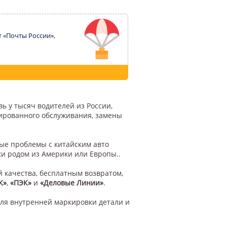
т «Почты России»,
ь у тысяч водителей из России,
цированного обслуживания, замены
бые проблемы с китайским авто
ки родом из Америки или Европы..
й качества, бесплатным возвратом,
К»
,
«ПЭК»
и
«Деловые Линии»
.
ля внутренней маркировки детали и