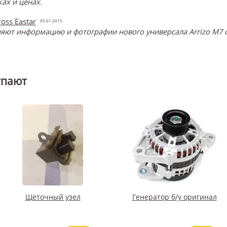
ах и ценах.
oss Eastar
05.01.2015
ют информацию и фотографии нового универсала Arrizo M7 о
упают
Щёточный узел
Генератор б/у оригинал