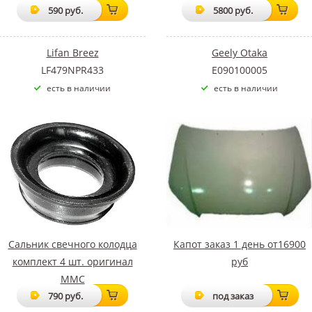
590 руб.
5800 руб.
Lifan Breez
Geely Otaka
LF479NPR433
E090100005
есть в наличии
есть в наличии
Сальник свечного колодца
Капот заказ 1 день от16900
комплект 4 шт. оригинал
руб
ММС
790 руб.
под заказ