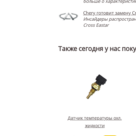
больше о характеристик
Chery готовит замену Cr
Инсайдеры распространя
Cross Eastar
Также сегодня у нас пок
Датчик температуры охл.
жидкости