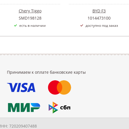
Chery Tiggo
BYD F3
SMD198128
1014473100
есть в наличии
доступно под заказ
Принимаем к оплате банковские карты
ИНН: 720209407488