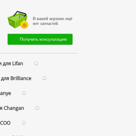
В вашей корзине ещё
нет запчастей.
0
Получить консультацию
 для Lifan
для Brilliance
ianye
ля Changan
ECOO