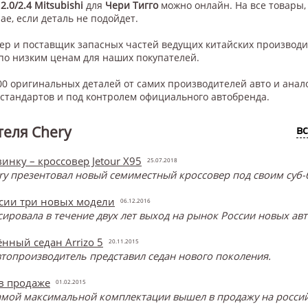
.0/2.4 Mitsubishi
для
Чери Тигго
можно онлайн. На все товары,
ае, если деталь не подойдет.
нер и поставщик запасных частей ведущих китайских производ
по низким ценам для наших покупателей.
0 оригинальных деталей от самих производителей авто и анал
тандартов и под контролем официального автобренда.
еля Chery
в
инку – кроссовер Jetour X95
25.07.2018
y презентовал новый семиместный кроссовер под своим суб-б
ссии три новых модели
06.12.2016
онсировала в течение двух лет выход на рынок России новых ав
нный седан Arrizo 5
20.11.2015
топроизводитель представил седан нового поколения.
 в продаже
01.02.2015
самой максимальной комплектации вышел в продажу на россий