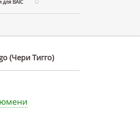
 для BAIC
go (Чери Тигго)
 Тюмени