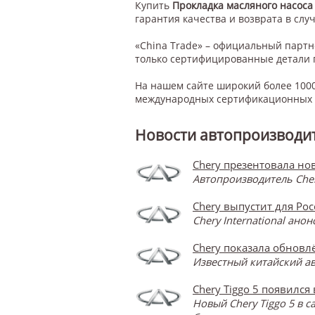
Купить
Прокладка масляного насоса 2
гарантия качества и возврата в случ
«China Trade» – официальный парт
только сертифицированные детали 
На нашем сайте широкий более 1000
международных сертификационных с
Новости автопроизводит
Chery презентовала нов
Автопроизводитель Cher
Chery выпустит для Ро
Chery International ан
Chery показала обновлё
Известный китайский ав
Chery Tiggo 5 появился
Новый Chery Tiggo 5 в 