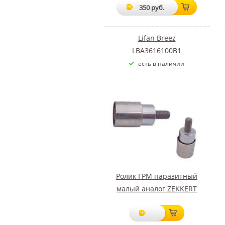
350 руб.
Lifan Breez
LBA3616100B1
есть в наличии
Ролик ГРМ паразитный
малый аналог ZEKKERT