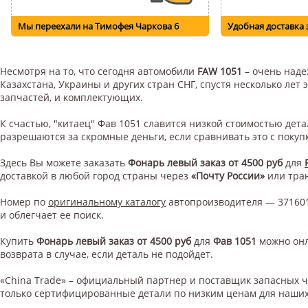
Мы переехали на Тимофея Чаркова 6
Удобная доставка 
Несмотря на то, что сегодня автомобили
FAW 1051
– очень наде
Казахстана, Украины и других стран СНГ, спустя несколько ле
запчастей, и комплектующих.
К счастью, "китаец" Фав 1051 славится низкой стоимостью де
разрешаются за скромные деньги, если сравнивать это с поку
Здесь Вы можете заказать
Фонарь левый заказ от 4500 руб
для
доставкой в любой город страны через
«Почту России»
или тра
Номер по
оригинальному каталогу
автопроизводителя — 371601
и облегчает ее поиск.
Купить
Фонарь левый заказ от 4500 руб
для
Фав 1051
можно онл
возврата в случае, если деталь не подойдет.
«China Trade» – официальный партнер и поставщик запасных 
только сертифицированные детали по низким ценам для наших