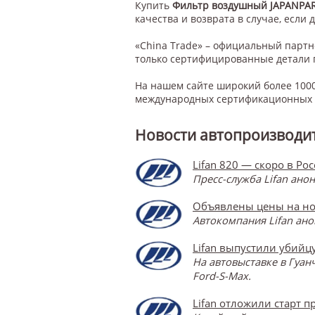
Купить
Фильтр воздушный JAPANPA
качества и возврата в случае, если 
«China Trade» – официальный парт
только сертифицированные детали 
На нашем сайте широкий более 1000
международных сертификационных с
Новости автопроизводит
Lifan 820 — скоро в Ро
Пресс-служба Lifan ано
Объявлены цены на но
Автокомпания Lifan ано
Lifan выпустили убийцу
На автовыставке в Гуан
Ford-S-Max.
Lifan отложили старт п