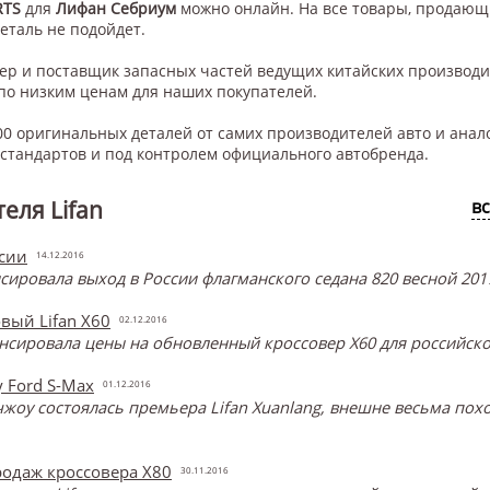
RTS
для
Лифан Себриум
можно онлайн. На все товары, продающи
деталь не подойдет.
нер и поставщик запасных частей ведущих китайских производ
по низким ценам для наших покупателей.
0 оригинальных деталей от самих производителей авто и анал
тандартов и под контролем официального автобренда.
еля Lifan
в
ссии
14.12.2016
нсировала выход в России флагманского седана 820 весной 2017
вый Lifan X60
02.12.2016
нсировала цены на обновленный кроссовер X60 для российско
 Ford S-Max
01.12.2016
чжоу состоялась премьера Lifan Xuanlang, внешне весьма пох
родаж кроссовера X80
30.11.2016