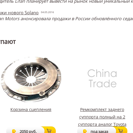
итель Lifan планирует вывести на рынок новый уникальный кр
ажи нового Solano
04.05.2016
an Motors анонсировала продажи в России обновлённого седа
упают
Корзина сцепления
Ремкомплект заднего
суппорта полный на 2
суппорта аналог Toyota
2050 руб.
под заказ