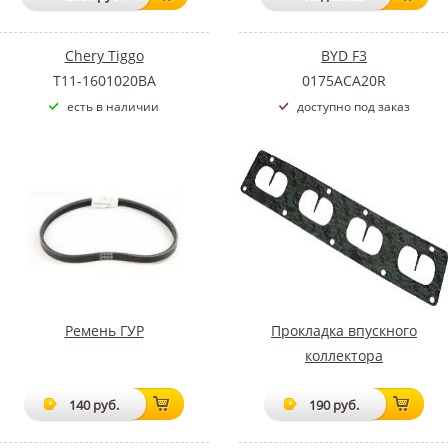
Chery Tiggo
BYD F3
T11-1601020BA
0175ACA20R
есть в наличии
доступно под заказ
Ремень ГУР
Прокладка впускного
коллектора
140 руб.
190 руб.