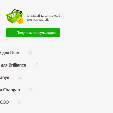
В вашей корзине ещё
нет запчастей.
0
Получить консультацию
 для Lifan
для Brilliance
ianye
ля Changan
ECOO