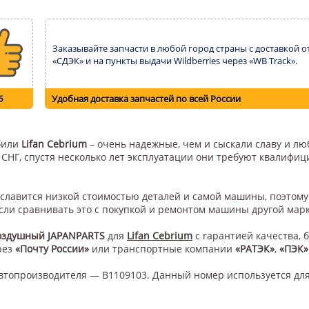
Заказывайте запчасти в любой город страны с доставкой о
«СДЭК» и на пункты выдачи Wildberries через «WB Track».
6
Удобная доставка запчастей по всей России
обили
Lifan Cebrium
– очень надежные, чем и сыскали славу и люб
н СНГ, спустя несколько лет эксплуатации они требуют квалифи
 славится низкой стоимостью деталей и самой машины, поэтом
сли сравнивать это с покупкой и ремонтом машины другой мар
оздушный JAPANPARTS
для
Lifan Cebrium
с гарантией качества, 
рез
«Почту России»
или транспортные компании
«РАТЭК»
,
«ПЭК»
втопроизводителя — B1109103. Данный номер используется для