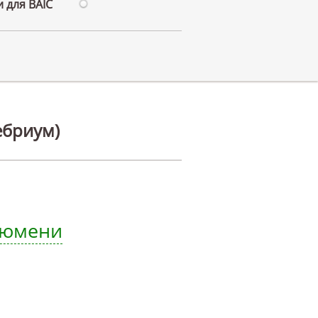
 для BAIC
ебриум)
 Тюмени