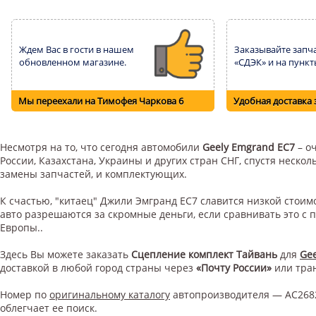
Ждем Вас в гости в нашем
Заказывайте запча
обновленном магазине.
«СДЭК» и на пункт
Мы переехали на Тимофея Чаркова 6
Удобная доставка 
Несмотря на то, что сегодня автомобили
Geely Emgrand EC7
– о
России, Казахстана, Украины и других стран СНГ, спустя неск
замены запчастей, и комплектующих.
К счастью, "китаец" Джили Эмгранд ЕС7 славится низкой стои
авто разрешаются за скромные деньги, если сравнивать это с
Европы..
Здесь Вы можете заказать
Сцепление комплект Тайвань
для
Ge
доставкой в любой город страны через
«Почту России»
или тра
Номер по
оригинальному каталогу
автопроизводителя — AC2682
облегчает ее поиск.