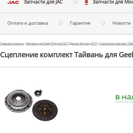
Запчасти для JAC
Запчасти для Мо
Оплата и доставка
Гарантия
Новости
Главная страница
»
Запчасти для Geely Emgrand EC7 (Джили Эмгранд ЕС7)
»
Сцепление комплект Тай
Сцепление комплект Тайвань для Geel
в на