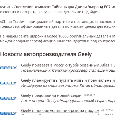
Купить
Сцепление комплект Тайвань
для
Джили Эмгранд ЕС7
м
качества и возврата в случае, если деталь не подойдет.
«China Trade» – официальный партнер и поставщик запасных 
только сертифицированные детали по низким ценам для наших
На нашем сайте широкий более 10000 оригинальных деталей от
международных сертификационных стандартов и под контроле
Новости автопроизводителя Geely
Geely привезет в Россию турбированный Atlas 1.
Премиальный китайский кроссовер стал еще мощнее
Geely планирует выпустить новый премиальный
Инсайдеры из мира автопрома Китая обнародова
Geely представила новый седан
14.11.2017
Автоконцерн Geely обнародовал новый седан под 
Geely в ноябре установил рекорд продаж
09.12.2016