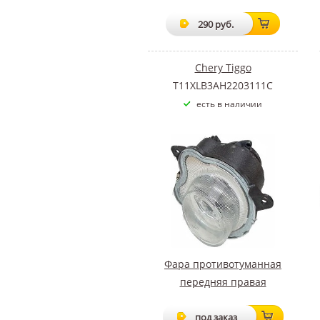
290 руб.
Chery Tiggo
T11XLB3AH2203111C
есть в наличии
Фара противотуманная
передняя правая
под заказ