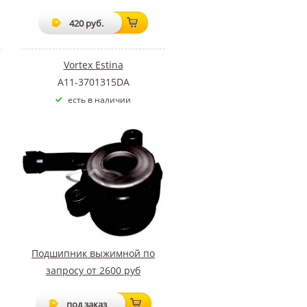
420 руб.
Vortex Estina
A11-3701315DA
есть в наличии
Подшипник выжимной по
запросу от 2600 руб
под заказ