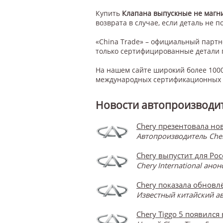
Купить
Клапана выпускные не магни
возврата в случае, если деталь не п
«China Trade» – официальный парт
только сертифицированные детали 
На нашем сайте широкий более 1000
международных сертификационных с
Новости автопроизводит
Chery презентовала нов
Автопроизводитель Cher
Chery выпустит для Ро
Chery International ан
Chery показала обновлё
Известный китайский ав
Chery Tiggo 5 появился