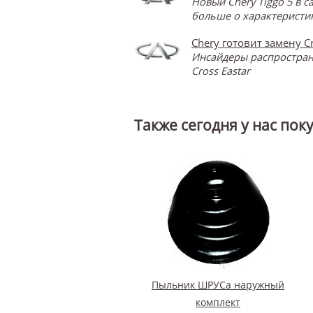
Новый Chery Tiggo 5 в 
больше о характеристик
Chery готовит замену Cr
Инсайдеры распространя
Cross Eastar
Также сегодня у нас пок
Пыльник ШРУСа наружный
комплект