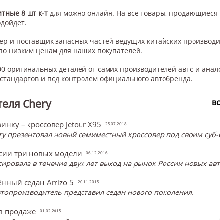
тные 8 шт к-т
для
можно онлайн. На все товары, продающиеся у
одойдет.
нер и поставщик запасных частей ведущих китайских производ
по низким ценам для наших покупателей.
0 оригинальных деталей от самих производителей авто и анал
тандартов и под контролем официального автобренда.
еля Chery
в
инку – кроссовер Jetour X95
25.07.2018
y презентовал новый семиместный кроссовер под своим суб-б
ссии три новых модели
06.12.2016
онсировала в течение двух лет выход на рынок России новых ав
нный седан Arrizo 5
20.11.2015
топроизводитель представил седан нового поколения.
 в продаже
01.02.2015