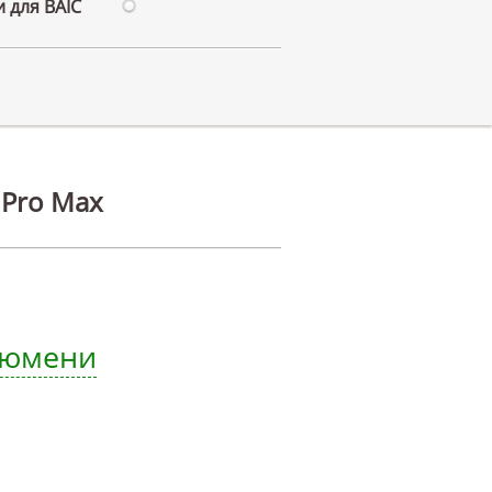
 для BAIC
 Pro Max
 Тюмени