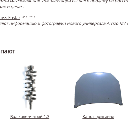
самой максимальной комплектации вышел в продажу на россий
ах и ценах.
oss Eastar
05.01.2015
ют информацию и фотографии нового универсала Arrizo M7 о
упают
Вал коленчатый 1.3
Капот оригинал