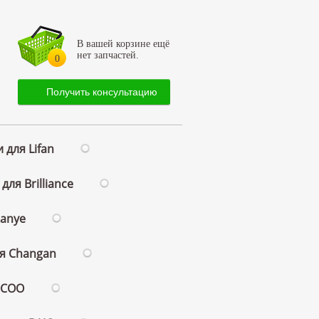
В вашей корзине ещё
нет запчастей.
0
Получить консультацию
 для Lifan
для Brilliance
ianye
ля Changan
ECOO