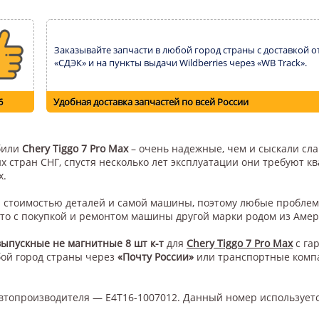
Заказывайте запчасти в любой город страны с доставкой о
«СДЭК» и на пункты выдачи Wildberries через «WB Track».
6
Удобная доставка запчастей по всей России
обили
Chery Tiggo 7 Pro Max
– очень надежные, чем и сыскали сла
их стран СНГ, спустя несколько лет эксплуатации они требуют 
х.
ой стоимостью деталей и самой машины, поэтому любые проблем
это с покупкой и ремонтом машины другой марки родом из Амер
ыпускные не магнитные 8 шт к-т
для
Chery Tiggo 7 Pro Max
с га
бой город страны через
«Почту России»
или транспортные ком
втопроизводителя — E4T16-1007012. Данный номер использует