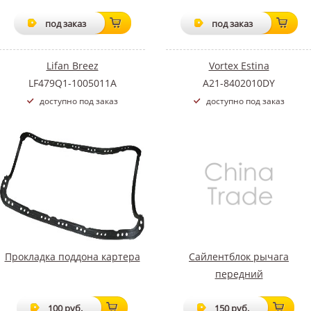
под заказ
под заказ
Lifan Breez
Vortex Estina
LF479Q1-1005011A
A21-8402010DY
доступно под заказ
доступно под заказ
Прокладка поддона картера
Сайлентблок рычага
передний
100 руб.
150 руб.