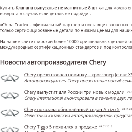
Купить
Клапана выпускные не магнитные 8 шт к-т
для
можно он
возврата в случае, если деталь не подойдет.
«China Trade» – официальный партнер и поставщик запасных 
только сертифицированные детали по низким ценам для наших
На нашем сайте широкий более 10000 оригинальных деталей от
международных сертификационных стандартов и под контроле
Новости автопроизводителя Chery
Chery презентовала новинку – кроссовер Jetour X
Автопроизводитель Chery презентовал новый семи
Chery выпустит для России три новых модели
06.1
Chery International анонсировала в течение двух 
Chery показала обновлённый седан Arrizo 5
20.11.2
Известный китайский автопроизводитель представ
Chery Tiggo 5 появился в продаже
01.02.2015