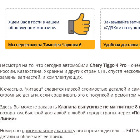
Ждем Вас в гости в нашем
Заказывайте запча
обновленном магазине.
«СДЭК» и на пункт
Мы переехали на Тимофея Чаркова 6
Удобная доставка 
Несмотря на то, что сегодня автомобили
Chery Tiggo 4 Pro
– оче
России, Казахстана, Украины и других стран СНГ, спустя неск
замены запчастей, и комплектующих.
К счастью, "китаец" славится низкой стоимостью деталей и с
скромные деньги, если сравнивать это с покупкой и ремонтом
Здесь Вы можете заказать
Клапана выпускные не магнитные 8 ш
возвратом, быстрой доставкой в любой город страны через
«По
Линии»
.
Номер по
оригинальному каталогу
автопроизводителя — E4T16-
детали и облегчает ее поиск.