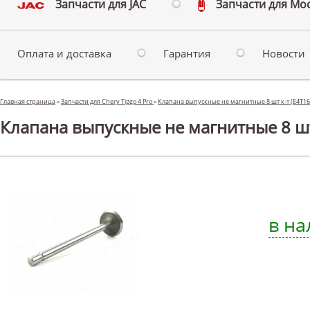
Запчасти для JAC
Запчасти для Мо
Оплата и доставка
Гарантия
Новости
Главная страница
»
Запчасти для Chery Tiggo 4 Pro
»
Клапана выпускные не магнитные 8 шт к-т (E4T16
Клапана выпускные не магнитные 8 шт 
в на