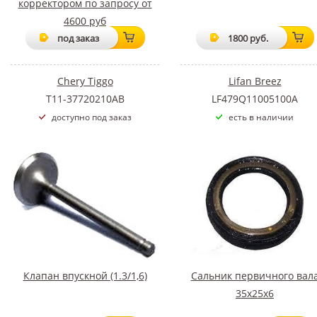
корректором по запросу от
4600 руб
под заказ
1800 руб.
Chery Tiggo
Lifan Breez
T11-37720210AB
LF479Q11005100A
доступно под заказ
есть в наличии
Клапан впускной (1.3/1,6)
Сальник первичного вал
35х25х6