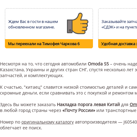
Ждем Вас в гости в нашем
Заказывайте запча
обновленном магазине.
«СДЭК» и на пункт
Мы переехали на Тимофея Чаркова 6
Удобная доставка 
Несмотря на то, что сегодня автомобили
Omoda S5
– очень наде
Казахстана, Украины и других стран СНГ, спустя несколько ле
запчастей, и комплектующих.
К счастью, "китаец" славится низкой стоимостью деталей и с
скромные деньги, если сравнивать это с покупкой и ремонтом
Здесь Вы можете заказать
Накладка порога левая Китай
для
Om
в любой город страны через
«Почту России»
или транспортные
Номер по
оригинальному каталогу
автопроизводителя — J60540
облегчает ее поиск.