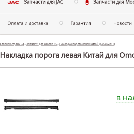
Запчасти для JAC
Запчасти для Мо
Оплата и доставка
Гарантия
Новости
Главная страница
»
Запчасти для Omoda S5
»
Накладка порога левая Китай (J605402811)
Накладка порога левая Китай для Om
в на