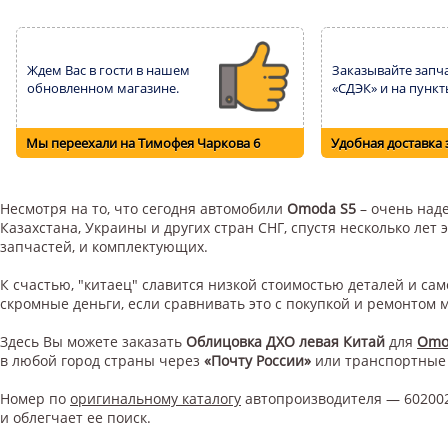
Ждем Вас в гости в нашем
Заказывайте запча
обновленном магазине.
«СДЭК» и на пункт
Мы переехали на Тимофея Чаркова 6
Удобная доставка 
Несмотря на то, что сегодня автомобили
Omoda S5
– очень наде
Казахстана, Украины и других стран СНГ, спустя несколько ле
запчастей, и комплектующих.
К счастью, "китаец" славится низкой стоимостью деталей и с
скромные деньги, если сравнивать это с покупкой и ремонтом
Здесь Вы можете заказать
Облицовка ДХО левая Китай
для
Omo
в любой город страны через
«Почту России»
или транспортные
Номер по
оригинальному каталогу
автопроизводителя — 602002
и облегчает ее поиск.