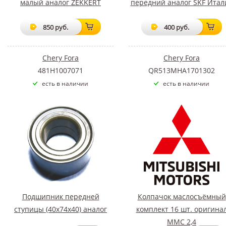
малый аналог ZEKKERT
передний аналог SKF Итал
850 руб.
400 руб.
Chery Fora
Chery Fora
481H1007071
QR513MHA1701302
есть в наличии
есть в наличии
Подшипник передней
Колпачок маслосъёмный
ступицы (40х74х40) аналог
комплект 16 шт. оригина
ММС 2,4