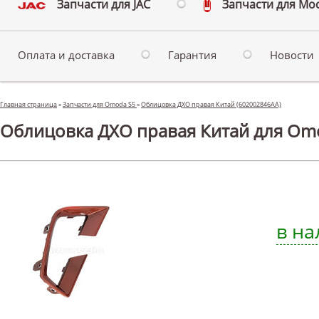
Запчасти для JAC
Запчасти для Мо
Оплата и доставка
Гарантия
Новости
Главная страница
»
Запчасти для Omoda S5
»
Облицовка ДХО правая Китай (602002846AA)
Облицовка ДХО правая Китай для Om
в на