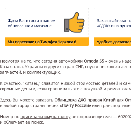
Ждем Вас в гости в нашем
Заказывайте запча
обновленном магазине.
«СДЭК» и на пункт
Мы переехали на Тимофея Чаркова 6
Удобная доставка 
Несмотря на то, что сегодня автомобили
Omoda S5
– очень наде
Казахстана, Украины и других стран СНГ, спустя несколько ле
запчастей, и комплектующих.
К счастью, "китаец" славится низкой стоимостью деталей и с
скромные деньги, если сравнивать это с покупкой и ремонтом
Здесь Вы можете заказать
Облицовка ДХО правая Китай
для
Om
в любой город страны через
«Почту России»
или транспортные
Номер по
оригинальному каталогу
автопроизводителя — 602002
и облегчает ее поиск.