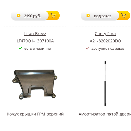
2190 руб.
под заказ
Lifan Breez
Chery Fora
LF479Q1-1307100A
A21-8202020DQ
есть в наличии
доступно под заказ
Кожух крышки ГРМ верхний
Амортизатор пятой двер