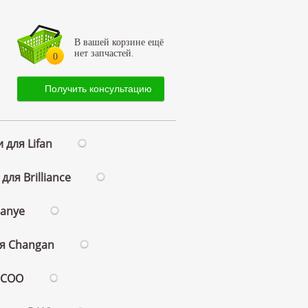
В вашей корзине ещё
нет запчастей.
0
Получить консультацию
 для Lifan
для Brilliance
ianye
ля Changan
ECOO