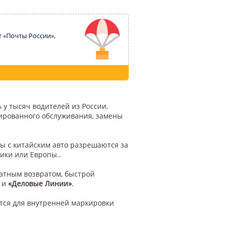
т «Почты России»,
 у тысяч водителей из России,
цированного обслуживания, замены
ы с китайским авто разрешаются за
ики или Европы..
латным возвратом, быстрой
и
«Деловые Линии»
.
тся для внутренней маркировки