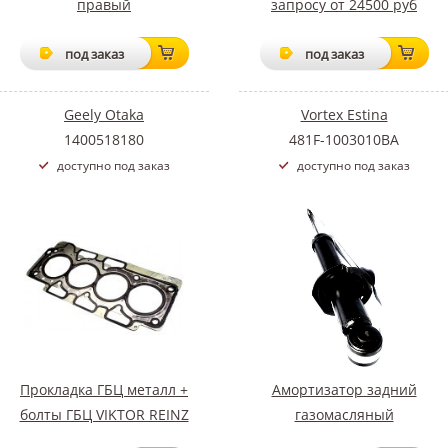
правый
запросу от 24500 руб
под заказ
под заказ
Geely Otaka
Vortex Estina
1400518180
481F-1003010BA
доступно под заказ
доступно под заказ
Прокладка ГБЦ металл +
Амортизатор задний
болты ГБЦ VIKTOR REINZ
газомасляный