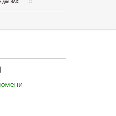
 для BAIC
J
 Тюмени