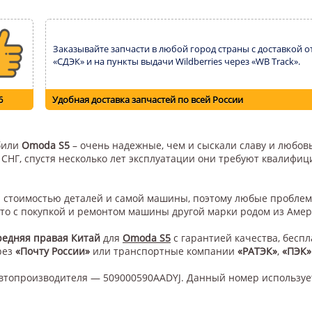
Заказывайте запчасти в любой город страны с доставкой о
«СДЭК» и на пункты выдачи Wildberries через «WB Track».
6
Удобная доставка запчастей по всей России
обили
Omoda S5
– очень надежные, чем и сыскали славу и любовь
н СНГ, спустя несколько лет эксплуатации они требуют квалифи
ой стоимостью деталей и самой машины, поэтому любые проблем
это с покупкой и ремонтом машины другой марки родом из Амер
редняя правая Китай
для
Omoda S5
с гарантией качества, бесп
рез
«Почту России»
или транспортные компании
«РАТЭК»
,
«ПЭК»
втопроизводителя — 509000590AADYJ. Данный номер используе