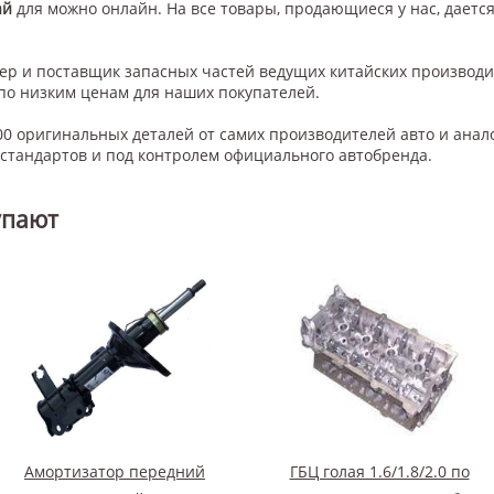
ай
для
можно онлайн. На все товары, продающиеся у нас, дается
нер и поставщик запасных частей ведущих китайских производ
по низким ценам для наших покупателей.
0 оригинальных деталей от самих производителей авто и анал
тандартов и под контролем официального автобренда.
упают
Амортизатор передний
ГБЦ голая 1.6/1.8/2.0 по