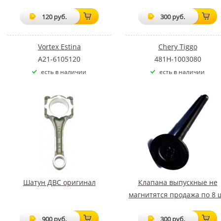
120 руб.
300 руб.
Vortex Estina
Chery Tiggo
A21-6105120
481H-1003080
есть в наличии
есть в наличии
Шатун ДВС оригинал
Клапана выпускные не
магнитятся продажа по 8 
900 руб.
300 руб.