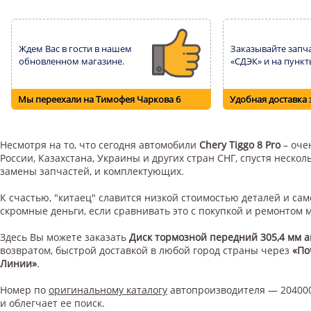
Ждем Вас в гости в нашем
Заказывайте запча
обновленном магазине.
«СДЭК» и на пункт
Мы переехали на Тимофея Чаркова 6
Удобная доставка 
Несмотря на то, что сегодня автомобили
Chery Tiggo 8 Pro
– оче
России, Казахстана, Украины и других стран СНГ, спустя неск
замены запчастей, и комплектующих.
К счастью, "китаец" славится низкой стоимостью деталей и с
скромные деньги, если сравнивать это с покупкой и ремонтом
Здесь Вы можете заказать
Диск тормозной передний 305,4 мм 
возвратом, быстрой доставкой в любой город страны через
«По
Линии»
.
Номер по
оригинальному каталогу
автопроизводителя — 204000
и облегчает ее поиск.