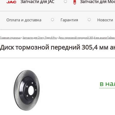
Запчасти для JAC
Запчасти для Мо
Оплата и доставка
Гарантия
Новости
Главная страница
»
Запчасти для Chery Tiggo 8 Pro
»
Диск тормозной передний 305,4 мм аналогТайван
Диск тормозной передний 305,4 мм ан
в на