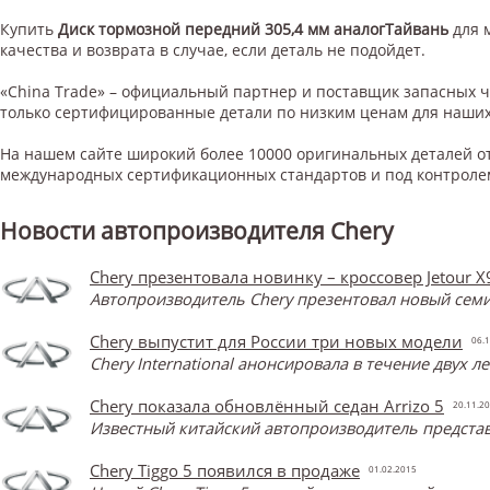
Купить
Диск тормозной передний 305,4 мм аналогТайвань
для
качества и возврата в случае, если деталь не подойдет.
«China Trade» – официальный партнер и поставщик запасных 
только сертифицированные детали по низким ценам для наших
На нашем сайте широкий более 10000 оригинальных деталей от
международных сертификационных стандартов и под контроле
Новости автопроизводителя Chery
Chery презентовала новинку – кроссовер Jetour X
Автопроизводитель Chery презентовал новый семи
Chery выпустит для России три новых модели
06.1
Chery International анонсировала в течение двух 
Chery показала обновлённый седан Arrizo 5
20.11.2
Известный китайский автопроизводитель представ
Chery Tiggo 5 появился в продаже
01.02.2015