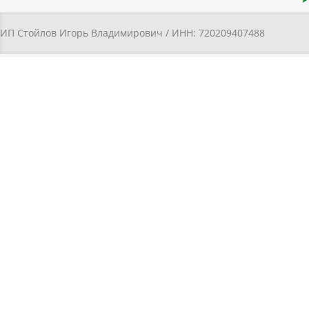
ИП Стойлов Игорь Владимирович / ИНН: 720209407488