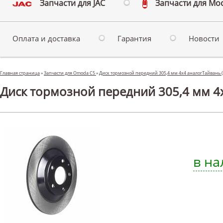
Запчасти для JAC
Запчасти для Мо
Оплата и доставка
Гарантия
Новости
Главная страница
»
Запчасти для Omoda C5
»
Диск тормозной передний 305,4 мм 4х4 аналогТайвань 
Диск тормозной передний 305,4 мм 4
в на