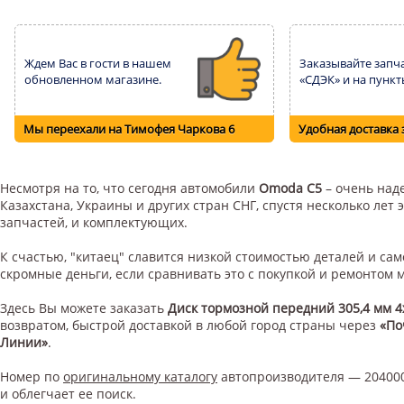
Ждем Вас в гости в нашем
Заказывайте запча
обновленном магазине.
«СДЭК» и на пункт
Мы переехали на Тимофея Чаркова 6
Удобная доставка 
Несмотря на то, что сегодня автомобили
Omoda C5
– очень наде
Казахстана, Украины и других стран СНГ, спустя несколько ле
запчастей, и комплектующих.
К счастью, "китаец" славится низкой стоимостью деталей и с
скромные деньги, если сравнивать это с покупкой и ремонтом
Здесь Вы можете заказать
Диск тормозной передний 305,4 мм 4
возвратом, быстрой доставкой в любой город страны через
«По
Линии»
.
Номер по
оригинальному каталогу
автопроизводителя — 204000
и облегчает ее поиск.