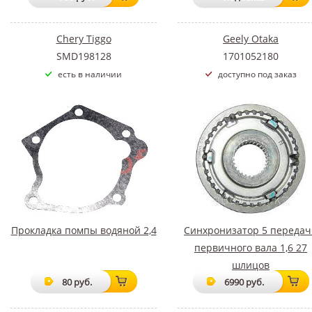
Chery Tiggo
Geely Otaka
SMD198128
1701052180
есть в наличии
доступно под заказ
Прокладка помпы водяной 2,4
Синхронизатор 5 передач
первичного вала 1,6 27
шлицов
80 руб.
6990 руб.