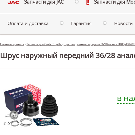
Запчасти для JAC
Запчасти для Мо
Оплата и доставка
Гарантия
Новости
Главная страница
»
Запчасти для Geely Tugella
»
Шрус наружный передний 36/28 аналог HDK (408208
Шрус наружный передний 36/28 аналог
в на