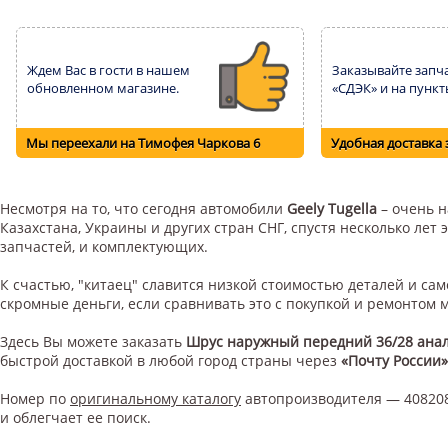
Ждем Вас в гости в нашем
Заказывайте запча
обновленном магазине.
«СДЭК» и на пункт
Мы переехали на Тимофея Чаркова 6
Удобная доставка 
Несмотря на то, что сегодня автомобили
Geely Tugella
– очень н
Казахстана, Украины и других стран СНГ, спустя несколько ле
запчастей, и комплектующих.
К счастью, "китаец" славится низкой стоимостью деталей и с
скромные деньги, если сравнивать это с покупкой и ремонтом
Здесь Вы можете заказать
Шрус наружный передний 36/28 ана
быстрой доставкой в любой город страны через
«Почту России»
Номер по
оригинальному каталогу
автопроизводителя — 408208
и облегчает ее поиск.