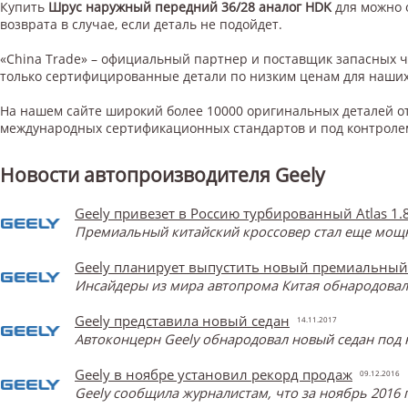
Купить
Шрус наружный передний 36/28 аналог HDK
для
можно 
возврата в случае, если деталь не подойдет.
«China Trade» – официальный партнер и поставщик запасных 
только сертифицированные детали по низким ценам для наших
На нашем сайте широкий более 10000 оригинальных деталей от
международных сертификационных стандартов и под контроле
Новости автопроизводителя Geely
Geely привезет в Россию турбированный Atlas 1.
Премиальный китайский кроссовер стал еще мощнее
Geely планирует выпустить новый премиальный
Инсайдеры из мира автопрома Китая обнародова
Geely представила новый седан
14.11.2017
Автоконцерн Geely обнародовал новый седан под 
Geely в ноябре установил рекорд продаж
09.12.2016
Geely сообщила журналистам, что за ноябрь 2016 