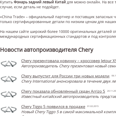
Купить
Фонарь задний левый Китай
для
можно онлайн. На все 
случае, если деталь не подойдет.
«China Trade» – официальный партнер и поставщик запасных 
только сертифицированные детали по низким ценам для наших
На нашем сайте широкий более 10000 оригинальных деталей от
международных сертификационных стандартов и под контроле
Новости автопроизводителя Chery
Chery презентовала новинку – кроссовер Jetour X
Автопроизводитель Chery презентовал новый семи
Chery выпустит для России три новых модели
06.1
Chery International анонсировала в течение двух 
Chery показала обновлённый седан Arrizo 5
20.11.2
Известный китайский автопроизводитель представ
Chery Tiggo 5 появился в продаже
01.02.2015
Новый Chery Tiggo 5 в самой максимальной компл