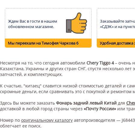
Ждем Вас в гости в нашем
Заказывайте запча
обновленном магазине.
«СДЭК» и на пункт
Мы переехали на Тимофея Чаркова 6
Удобная доставка 
Несмотря на то, что сегодня автомобили
Chery Tiggo 4
– очень н
Казахстана, Украины и других стран СНГ, спустя несколько ле
запчастей, и комплектующих.
К счастью, "китаец" славится низкой стоимостью деталей и с
скромные деньги, если сравнивать это с покупкой и ремонтом
Здесь Вы можете заказать
Фонарь задний левый Китай
для
Cher
доставкой в любой город страны через
«Почту России»
или тра
Номер по
оригинальному каталогу
автопроизводителя — J68443
облегчает ее поиск.