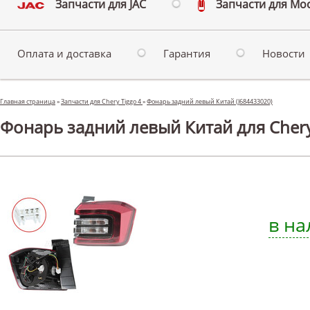
Запчасти для JAC
Запчасти для Мо
Оплата и доставка
Гарантия
Новости
Главная страница
»
Запчасти для Chery Tiggo 4
»
Фонарь задний левый Китай (J684433020)
Фонарь задний левый Китай для Chery
в на