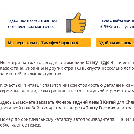
Ждем Вас в гости в нашем
Заказывайте запча
обновленном магазине.
«СДЭК» и на пункт
Мы переехали на Тимофея Чаркова 6
Удобная доставка 
Несмотря на то, что сегодня автомобили
Chery Tiggo 4
– очень н
Казахстана, Украины и других стран СНГ, спустя несколько ле
запчастей, и комплектующих.
К счастью, "китаец" славится низкой стоимостью деталей и с
скромные деньги, если сравнивать это с покупкой и ремонтом
Здесь Вы можете заказать
Фонарь задний левый Китай
для
Cher
доставкой в любой город страны через
«Почту России»
или тра
Номер по
оригинальному каталогу
автопроизводителя — J68443
облегчает ее поиск.