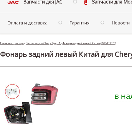
Запчасти для JAC
Запчасти для Мо
Оплата и доставка
Гарантия
Новости
Главная страница
»
Запчасти для Chery Tiggo 4
»
Фонарь задний левый Китай (J684433020)
Фонарь задний левый Китай для Chery
в на