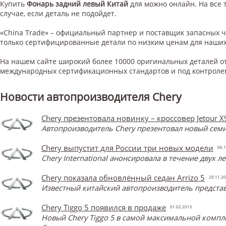
Купить
Фонарь задний левый Китай
для
можно онлайн. На все 
случае, если деталь не подойдет.
«China Trade» – официальный партнер и поставщик запасных 
только сертифицированные детали по низким ценам для наших
На нашем сайте широкий более 10000 оригинальных деталей от
международных сертификационных стандартов и под контроле
Новости автопроизводителя Chery
Chery презентовала новинку – кроссовер Jetour X
Автопроизводитель Chery презентовал новый семи
Chery выпустит для России три новых модели
06.1
Chery International анонсировала в течение двух 
Chery показала обновлённый седан Arrizo 5
20.11.2
Известный китайский автопроизводитель представ
Chery Tiggo 5 появился в продаже
01.02.2015
Новый Chery Tiggo 5 в самой максимальной компл