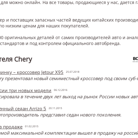
для
можно онлайн. На все товары, продающиеся у нас, дается г
нер и поставщик запасных частей ведущих китайских производ
по низким ценам для наших покупателей.
0 оригинальных деталей от самих производителей авто и анал
тандартов и под контролем официального автобренда.
еля Chery
в
инку – кроссовер Jetour X95
25.07.2018
y презентовал новый семиместный кроссовер под своим суб-б
ссии три новых модели
06.12.2016
онсировала в течение двух лет выход на рынок России новых ав
нный седан Arrizo 5
20.11.2015
топроизводитель представил седан нового поколения.
 в продаже
01.02.2015
самой максимальной комплектации вышел в продажу на россий