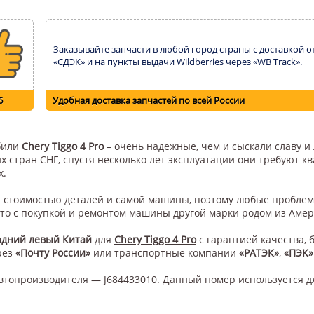
Заказывайте запчасти в любой город страны с доставкой о
«СДЭК» и на пункты выдачи Wildberries через «WB Track».
6
Удобная доставка запчастей по всей России
обили
Chery Tiggo 4 Pro
– очень надежные, чем и сыскали славу и
их стран СНГ, спустя несколько лет эксплуатации они требуют 
х.
ой стоимостью деталей и самой машины, поэтому любые проблем
это с покупкой и ремонтом машины другой марки родом из Амер
адний левый Китай
для
Chery Tiggo 4 Pro
с гарантией качества, 
рез
«Почту России»
или транспортные компании
«РАТЭК»
,
«ПЭК»
втопроизводителя — J684433010. Данный номер используется д