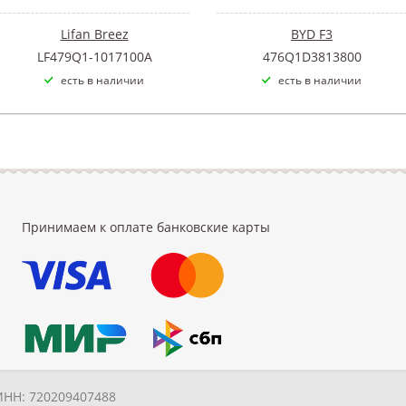
Lifan Breez
BYD F3
LF479Q1-1017100A
476Q1D3813800
есть в наличии
есть в наличии
Принимаем к оплате банковские карты
ИНН: 720209407488