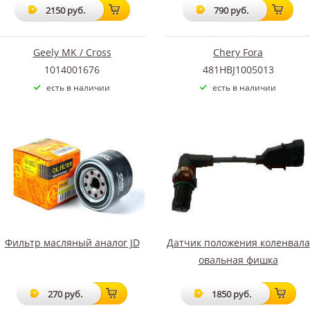
2150 руб.
790 руб.
Geely MK / Cross
Chery Fora
1014001676
481HBJ1005013
есть в наличии
есть в наличии
Фильтр масляный аналог JD
Датчик положения коленвала
овальная фишка
270 руб.
1850 руб.