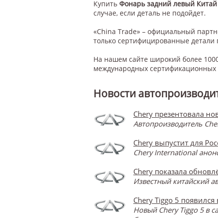
Купить
Фонарь задний левый Китай
случае, если деталь не подойдет.
«China Trade» – официальный парт
только сертифицированные детали 
На нашем сайте широкий более 1000
международных сертификационных с
Новости автопроизводит
Chery презентовала нов
Автопроизводитель Cher
Chery выпустит для Ро
Chery International ан
Chery показала обновлё
Известный китайский ав
Chery Tiggo 5 появился
Новый Chery Tiggo 5 в 