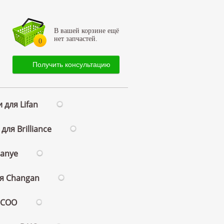
В вашей корзине ещё
нет запчастей.
0
Получить консультацию
 для Lifan
для Brilliance
ianye
ля Changan
ECOO