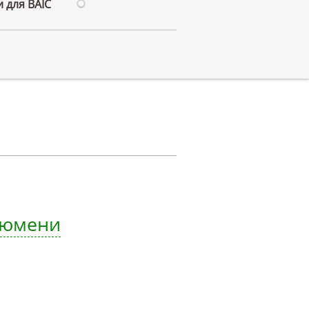
 для BAIC
 Тюмени