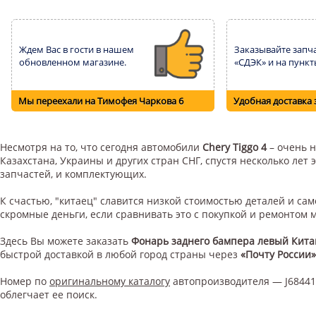
Ждем Вас в гости в нашем
Заказывайте запча
обновленном магазине.
«СДЭК» и на пункт
Мы переехали на Тимофея Чаркова 6
Удобная доставка 
Несмотря на то, что сегодня автомобили
Chery Tiggo 4
– очень н
Казахстана, Украины и других стран СНГ, спустя несколько ле
запчастей, и комплектующих.
К счастью, "китаец" славится низкой стоимостью деталей и с
скромные деньги, если сравнивать это с покупкой и ремонтом
Здесь Вы можете заказать
Фонарь заднего бампера левый Кита
быстрой доставкой в любой город страны через
«Почту России»
Номер по
оригинальному каталогу
автопроизводителя — J68441
облегчает ее поиск.