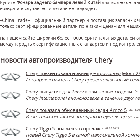
Купить
Фонарь заднего бампера левый Китай
для
можно онлайн
возврата в случае, если деталь не подойдет.
«China Trade» – официальный партнер и поставщик запасных 
только сертифицированные детали по низким ценам для наших
На нашем сайте широкий более 10000 оригинальных деталей от
международных сертификационных стандартов и под контроле
Новости автопроизводителя Chery
Chery презентовала новинку – кроссовер Jetour X
Автопроизводитель Chery презентовал новый семи
Chery выпустит для России три новых модели
06.1
Chery International анонсировала в течение двух 
Chery показала обновлённый седан Arrizo 5
20.11.2
Известный китайский автопроизводитель представ
Chery Tiggo 5 появился в продаже
01.02.2015
Новый Chery Tiggo 5 в самой максимальной компл