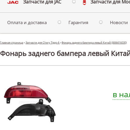
Запчасти для JAC
Запчасти для Мо
Оплата и доставка
Гарантия
Новости
Главная страница
»
Запчасти для Chery Tiggo 4
»
Фонарь заднего бампера левый Китай (J684416030)
Фонарь заднего бампера левый Китай 
в на