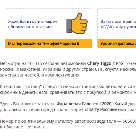
Ждем Вас в гости в нашем
Заказывайте запча
обновленном магазине.
«СДЭК» и на пункт
Мы переехали на Тимофея Чаркова 6
Удобная доставка 
Несмотря на то, что сегодня автомобили
Chery Tiggo 4 Pro
– оче
России, Казахстана, Украины и других стран СНГ, спустя неск
замены запчастей, и комплектующих.
К счастью, "китаец" славится низкой стоимостью деталей и с
скромные деньги, если сравнивать это с покупкой и ремонтом
Здесь Вы можете заказать
Фара левая Галоген с2020г Китай
дл
доставкой в любой город страны через
«Почту России»
или тра
Номер по
оригинальному каталогу
автопроизводителя — 605000
и облегчает ее поиск.