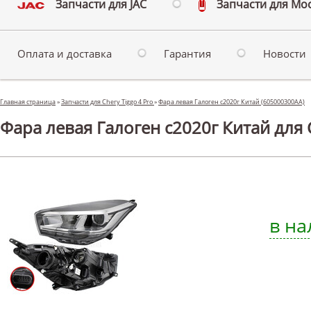
Запчасти для JAC
Запчасти для Мо
Оплата и доставка
Гарантия
Новости
Главная страница
»
Запчасти для Chery Tiggo 4 Pro
»
Фара левая Галоген с2020г Китай (605000300AA)
Фара левая Галоген с2020г Китай для C
в на