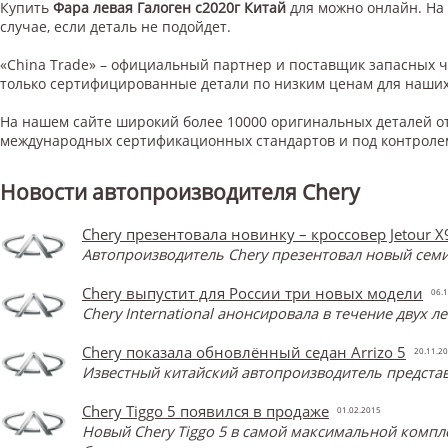
Купить
Фара левая Галоген с2020г Китай
для
можно онлайн. На 
случае, если деталь не подойдет.
«China Trade» – официальный партнер и поставщик запасных 
только сертифицированные детали по низким ценам для наших
На нашем сайте широкий более 10000 оригинальных деталей от
международных сертификационных стандартов и под контроле
Новости автопроизводителя Chery
Chery презентовала новинку – кроссовер Jetour X
Автопроизводитель Chery презентовал новый семи
Chery выпустит для России три новых модели
06.1
Chery International анонсировала в течение двух 
Chery показала обновлённый седан Arrizo 5
20.11.2
Известный китайский автопроизводитель представ
Chery Tiggo 5 появился в продаже
01.02.2015
Новый Chery Tiggo 5 в самой максимальной компл