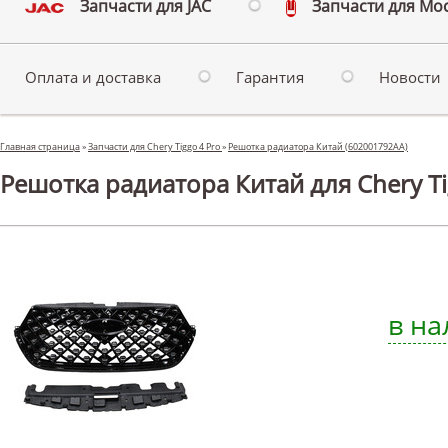
Запчасти для JAC
Запчасти для Мо
Оплата и доставка
Гарантия
Новости
Главная страница
»
Запчасти для Chery Tiggo 4 Pro
»
Решотка радиатора Китай (602001792AA)
Решотка радиатора Китай для Chery Ti
в на