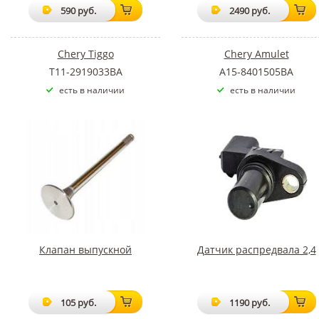
590 руб.
2490 руб.
Chery Tiggo
Chery Amulet
T11-2919033BA
A15-8401505BA
есть в наличии
есть в наличии
Клапан выпускной
Датчик распредвала 2,4
105 руб.
1190 руб.