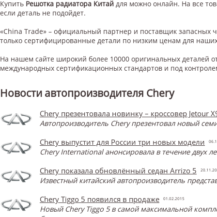
Купить
Решотка радиатора Китай
для
можно онлайн. На все тов
если деталь не подойдет.
«China Trade» – официальный партнер и поставщик запасных 
только сертифицированные детали по низким ценам для наших
На нашем сайте широкий более 10000 оригинальных деталей от
международных сертификационных стандартов и под контроле
Новости автопроизводителя Chery
Chery презентовала новинку – кроссовер Jetour X
Автопроизводитель Chery презентовал новый семи
Chery выпустит для России три новых модели
06.1
Chery International анонсировала в течение двух 
Chery показала обновлённый седан Arrizo 5
20.11.2
Известный китайский автопроизводитель представ
Chery Tiggo 5 появился в продаже
01.02.2015
Новый Chery Tiggo 5 в самой максимальной компл