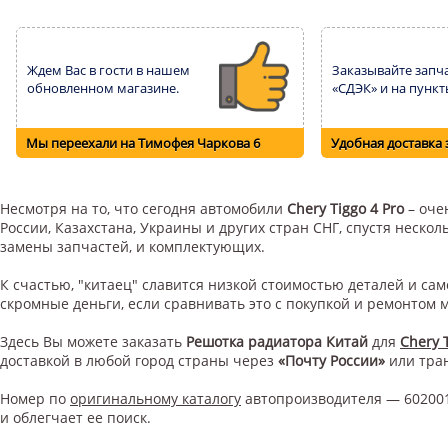
Ждем Вас в гости в нашем
Заказывайте запча
обновленном магазине.
«СДЭК» и на пункт
Мы переехали на Тимофея Чаркова 6
Удобная доставка 
Несмотря на то, что сегодня автомобили
Chery Tiggo 4 Pro
– оче
России, Казахстана, Украины и других стран СНГ, спустя неск
замены запчастей, и комплектующих.
К счастью, "китаец" славится низкой стоимостью деталей и с
скромные деньги, если сравнивать это с покупкой и ремонтом
Здесь Вы можете заказать
Решотка радиатора Китай
для
Chery 
доставкой в любой город страны через
«Почту России»
или тра
Номер по
оригинальному каталогу
автопроизводителя — 602001
и облегчает ее поиск.