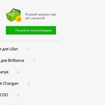
В вашей корзине ещё
нет запчастей.
0
Получить консультацию
 для Lifan
для Brilliance
ianye
ля Changan
ECOO