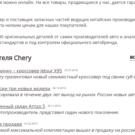
ля
можно онлайн. На все товары, продающиеся у нас, дается гара
нер и поставщик запасных частей ведущих китайских производ
по низким ценам для наших покупателей.
0 оригинальных деталей от самих производителей авто и анал
тандартов и под контролем официального автобренда.
еля Chery
в
инку – кроссовер Jetour X95
25.07.2018
y презентовал новый семиместный кроссовер под своим суб-б
ссии три новых модели
06.12.2016
онсировала в течение двух лет выход на рынок России новых ав
нный седан Arrizo 5
20.11.2015
топроизводитель представил седан нового поколения.
 в продаже
01.02.2015
самой максимальной комплектации вышел в продажу на россий