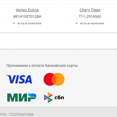
Vortex Estina
Chery Tiggo
481H1007012BA
T11-2916040
есть в наличии
есть в наличии
Принимаем к оплате банковские карты
ИНН: 720209407488