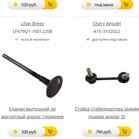
520 руб.
под заказ
Lifan Breez
Chery Amulet
LF479Q1-1601220B
A15-3102022
есть в наличии
доступно под заказ
Клапан выпускной не
Стойка стабилизатора задняя
магнитный аналог Германия
правая аналог JD
320 руб.
790 руб.