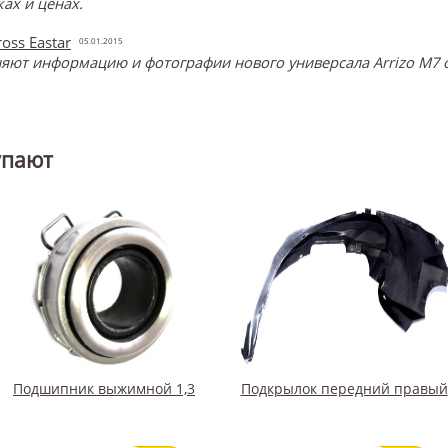
ах и ценах.
oss Eastar
05.01.2015
ют информацию и фотографии нового универсала Arrizo M7 о
упают
Подшипник выжимной 1,3
Подкрылок передний правый