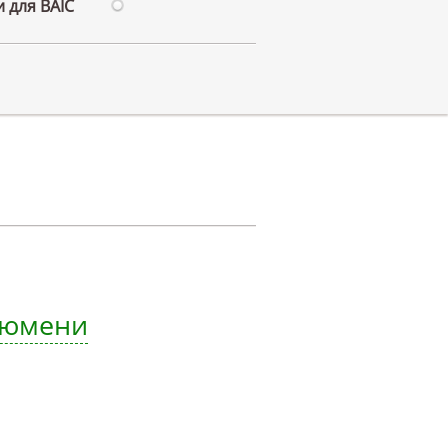
 для BAIC
 Тюмени