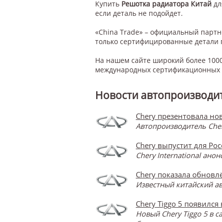
Купить
Решотка радиатора Китай
д
если деталь не подойдет.
«China Trade» – официальный парт
только сертифицированные детали 
На нашем сайте широкий более 1000
международных сертификационных с
Новости автопроизводит
Chery презентовала нов
Автопроизводитель Cher
Chery выпустит для Ро
Chery International ан
Chery показала обновлё
Известный китайский ав
Chery Tiggo 5 появился
Новый Chery Tiggo 5 в 