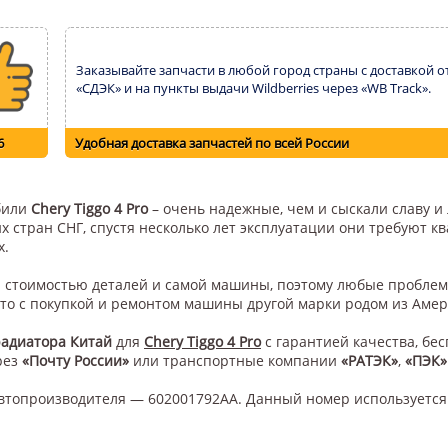
Заказывайте запчасти в любой город страны с доставкой о
«СДЭК» и на пункты выдачи Wildberries через «WB Track».
6
Удобная доставка запчастей по всей России
обили
Chery Tiggo 4 Pro
– очень надежные, чем и сыскали славу и
их стран СНГ, спустя несколько лет эксплуатации они требуют 
х.
ой стоимостью деталей и самой машины, поэтому любые проблем
это с покупкой и ремонтом машины другой марки родом из Амер
радиатора Китай
для
Chery Tiggo 4 Pro
с гарантией качества, бе
рез
«Почту России»
или транспортные компании
«РАТЭК»
,
«ПЭК»
втопроизводителя — 602001792AA. Данный номер используется