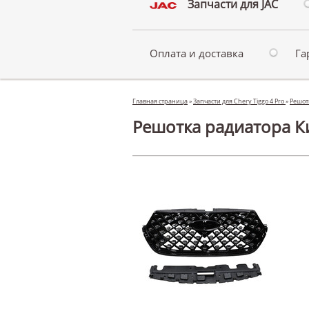
Запчасти для JAC
Оплата и доставка
Га
Главная страница
»
Запчасти для Chery Tiggo 4 Pro
»
Решот
Решотка радиатора Ки