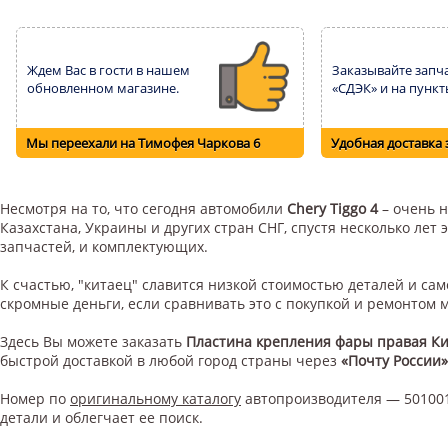
Ждем Вас в гости в нашем
Заказывайте запча
обновленном магазине.
«СДЭК» и на пункт
Мы переехали на Тимофея Чаркова 6
Удобная доставка 
Несмотря на то, что сегодня автомобили
Chery Tiggo 4
– очень н
Казахстана, Украины и других стран СНГ, спустя несколько ле
запчастей, и комплектующих.
К счастью, "китаец" славится низкой стоимостью деталей и с
скромные деньги, если сравнивать это с покупкой и ремонтом
Здесь Вы можете заказать
Пластина крепления фары правая К
быстрой доставкой в любой город страны через
«Почту России»
Номер по
оригинальному каталогу
автопроизводителя — 501001
детали и облегчает ее поиск.