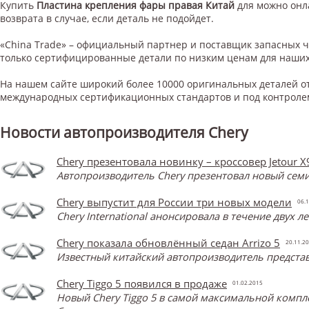
Купить
Пластина крепления фары правая Китай
для
можно онла
возврата в случае, если деталь не подойдет.
«China Trade» – официальный партнер и поставщик запасных 
только сертифицированные детали по низким ценам для наших
На нашем сайте широкий более 10000 оригинальных деталей от
международных сертификационных стандартов и под контроле
Новости автопроизводителя Chery
Chery презентовала новинку – кроссовер Jetour X
Автопроизводитель Chery презентовал новый семи
Chery выпустит для России три новых модели
06.1
Chery International анонсировала в течение двух 
Chery показала обновлённый седан Arrizo 5
20.11.2
Известный китайский автопроизводитель представ
Chery Tiggo 5 появился в продаже
01.02.2015
Новый Chery Tiggo 5 в самой максимальной компл