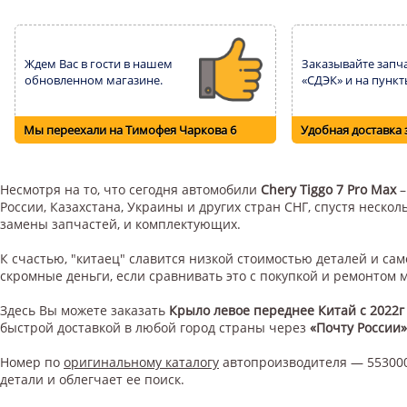
Ждем Вас в гости в нашем
Заказывайте запча
обновленном магазине.
«СДЭК» и на пункт
Мы переехали на Тимофея Чаркова 6
Удобная доставка 
Несмотря на то, что сегодня автомобили
Chery Tiggo 7 Pro Max
–
России, Казахстана, Украины и других стран СНГ, спустя неск
замены запчастей, и комплектующих.
К счастью, "китаец" славится низкой стоимостью деталей и с
скромные деньги, если сравнивать это с покупкой и ремонтом
Здесь Вы можете заказать
Крыло левое переднее Китай с 2022г
быстрой доставкой в любой город страны через
«Почту России»
Номер по
оригинальному каталогу
автопроизводителя — 553000
детали и облегчает ее поиск.