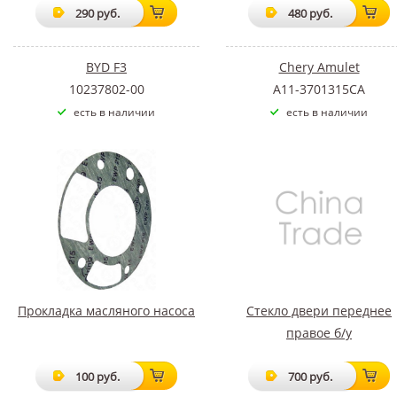
290 руб.
480 руб.
BYD F3
Chery Amulet
10237802-00
A11-3701315CA
есть в наличии
есть в наличии
Прокладка масляного насоса
Стекло двери переднее
правое б/у
100 руб.
700 руб.