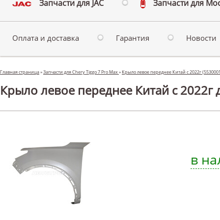
Запчасти для JAC
Запчасти для Мо
Оплата и доставка
Гарантия
Новости
Главная страница
»
Запчасти для Chery Tiggo 7 Pro Max
»
Крыло левое переднее Китай с 2022г (55300
Крыло левое переднее Китай с 2022г д
в на