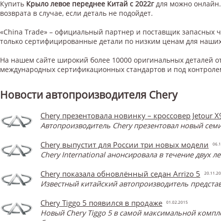
Купить
Крыло левое переднее Китай с 2022г
для
можно онлайн.
возврата в случае, если деталь не подойдет.
«China Trade» – официальный партнер и поставщик запасных 
только сертифицированные детали по низким ценам для наших
На нашем сайте широкий более 10000 оригинальных деталей от
международных сертификационных стандартов и под контроле
Новости автопроизводителя Chery
Chery презентовала новинку – кроссовер Jetour X
Автопроизводитель Chery презентовал новый семи
Chery выпустит для России три новых модели
06.1
Chery International анонсировала в течение двух 
Chery показала обновлённый седан Arrizo 5
20.11.2
Известный китайский автопроизводитель представ
Chery Tiggo 5 появился в продаже
01.02.2015
Новый Chery Tiggo 5 в самой максимальной компл