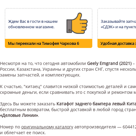
Ждем Вас в гости в нашем
Заказывайте запча
обновленном магазине.
«СДЭК» и на пункт
Мы переехали на Тимофея Чаркова 6
Удобная доставка 
Несмотря на то, что сегодня автомобили
Geely Emgrand (2021)
–
России, Казахстана, Украины и других стран СНГ, спустя неск
замены запчастей, и комплектующих.
К счастью, "китаец" славится низкой стоимостью деталей и с
скромные деньги, если сравнивать это с покупкой и ремонтом
Здесь Вы можете заказать
Катафот заднего бампера левый Кит
бесплатным возвратом, быстрой доставкой в любой город стр
«Деловые Линии»
.
Номер по
оригинальному каталогу
автопроизводителя — 604412
и облегчает ее поиск.