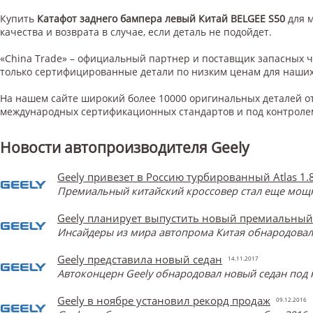
Купить
Катафот заднего бампера левый Китай BELGEE S50
для
м
качества и возврата в случае, если деталь не подойдет.
«China Trade» – официальный партнер и поставщик запасных 
только сертифицированные детали по низким ценам для наших
На нашем сайте широкий более 10000 оригинальных деталей от
международных сертификационных стандартов и под контроле
Новости автопроизводителя Geely
Geely привезет в Россию турбированный Atlas 1.
Премиальный китайский кроссовер стал еще мощнее
Geely планирует выпустить новый премиальный
Инсайдеры из мира автопрома Китая обнародова
Geely представила новый седан
14.11.2017
Автоконцерн Geely обнародовал новый седан под 
Geely в ноябре установил рекорд продаж
09.12.2016