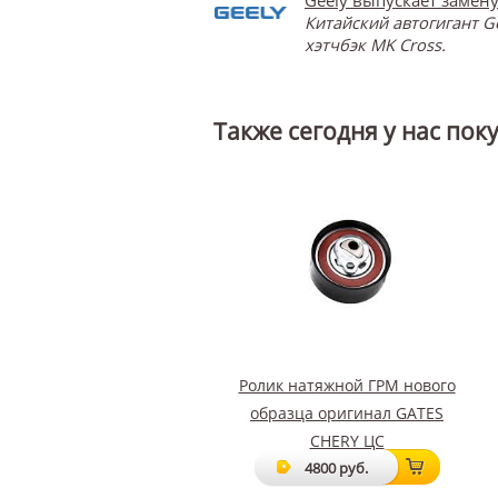
Китайский автогигант G
хэтчбэк MK Cross.
Также сегодня у нас пок
Ролик натяжной ГРМ нового
образца оригинал GATES
CHERY ЦС
4800 руб.