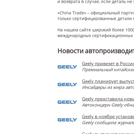
и возврата в случае, если деталь не
«China Trade» – официальный парт
только сертифицированные детали 
На нашем сайте широкий более 1000
международных сертификационных с
Новости автопроизводит
Geely привезет в Росси
Премиальный китайский 
Geely планирует выпу
Инсайдеры из мира авт
Geely представила нов
Автоконцерн Geely обна
Geely в ноябре устано
Geely сообщила журнали
Geely выпускает замену