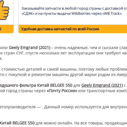
Заказывайте запчасти в любой город страны с доставкой о
«СДЭК» и на пункты выдачи Wildberries через «WB Track».
6
Удобная доставка запчастей по всей России
обили
Geely Emgrand (2021)
– очень надежные, чем и сыскали сла
их стран СНГ, спустя несколько лет эксплуатации они требуют 
х.
ой стоимостью деталей и самой машины, поэтому любые проблем
это с покупкой и ремонтом машины другой марки родом из Амер
здушного фильтра Китай BELGEE S50
для
Geely Emgrand (2021)
с
бой город страны через
«Почту России»
или транспортные ком
втопроизводителя — . Данный номер используется для внутрен
Китай BELGEE S50
для
можно онлайн. На все товары, продающиес