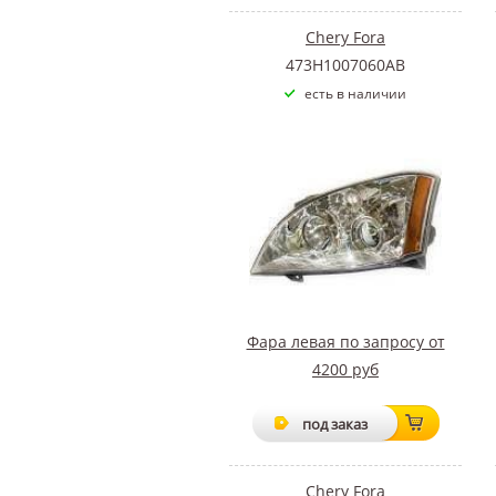
Chery Fora
473H1007060AB
есть в наличии
Фара левая по запросу от
4200 руб
под заказ
Chery Fora