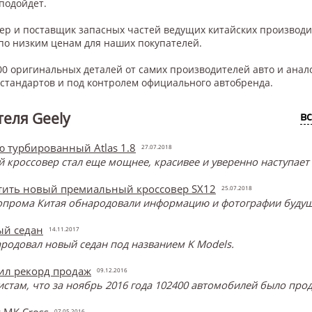
 подойдет.
нер и поставщик запасных частей ведущих китайских производ
по низким ценам для наших покупателей.
0 оригинальных деталей от самих производителей авто и анал
тандартов и под контролем официального автобренда.
еля Geely
в
ю турбированный Atlas 1.8
27.07.2018
кроссовер стал еще мощнее, красивее и уверенно наступает на
стить новый премиальный кроссовер SX12
25.07.2018
опрома Китая обнародовали информацию и фотографии будущ
ый седан
14.11.2017
родовал новый седан под названием K Models.
вил рекорд продаж
09.12.2016
стам, что за ноябрь 2016 года 102400 автомобилей было прод
 MK Cross
07.05.2016