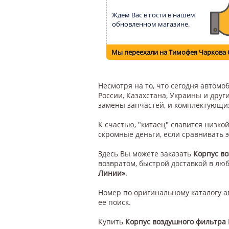
Ждем Вас в гости в нашем
обновленном магазине.
Мы переехали на Тимофея Чаркова 
Несмотря на то, что сегодня автом
России, Казахстана, Украины и друг
замены запчастей, и комплектующи
К счастью, "китаец" славится низк
скромные деньги, если сравнивать 
Здесь Вы можете заказать
Корпус во
возвратом, быстрой доставкой в лю
Линии»
.
Номер по
оригинальному каталогу
а
ее поиск.
Купить
Корпус воздушного фильтра 