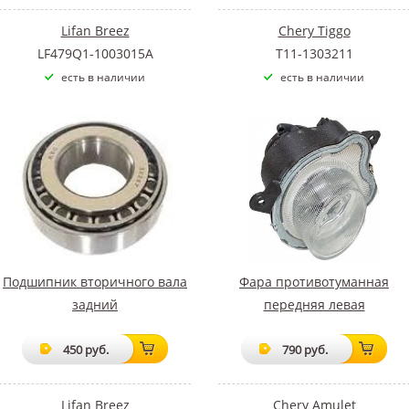
Lifan Breez
Chery Tiggo
LF479Q1-1003015A
T11-1303211
есть в наличии
есть в наличии
Подшипник вторичного вала
Фара противотуманная
задний
передняя левая
450 руб.
790 руб.
Lifan Breez
Chery Amulet