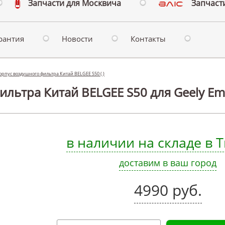
Запчасти для Москвича
Запчасти
рантия
Новости
Контакты
орпус воздушного фильтра Китай BELGEE S50 ( )
льтра Китай BELGEE S50 для Geely Em
в наличии на складе в
доставим в ваш город
4990 руб.