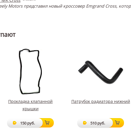
eely Motors представил новый кроссовер Emgrand Cross, кот
упают
Прокладка клапанной
Патрубок радиатора нижний
крышки
150 руб.
510 руб.