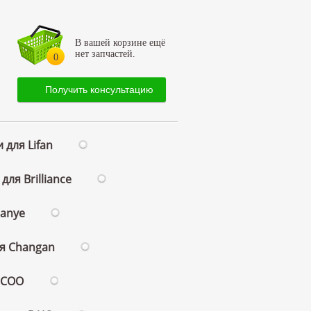
В вашей корзине ещё
нет запчастей.
0
Получить консультацию
 для Lifan
для Brilliance
ianye
ля Changan
ECOO