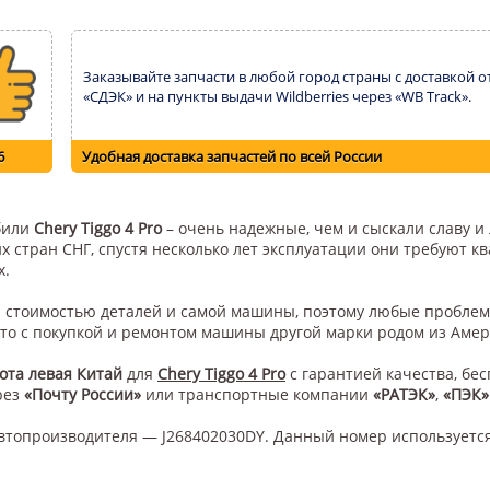
Заказывайте запчасти в любой город страны с доставкой о
«СДЭК» и на пункты выдачи Wildberries через «WB Track».
6
Удобная доставка запчастей по всей России
обили
Chery Tiggo 4 Pro
– очень надежные, чем и сыскали славу и
их стран СНГ, спустя несколько лет эксплуатации они требуют 
х.
ой стоимостью деталей и самой машины, поэтому любые проблем
это с покупкой и ремонтом машины другой марки родом из Амер
ота левая Китай
для
Chery Tiggo 4 Pro
с гарантией качества, бе
рез
«Почту России»
или транспортные компании
«РАТЭК»
,
«ПЭК»
втопроизводителя — J268402030DY. Данный номер используетс