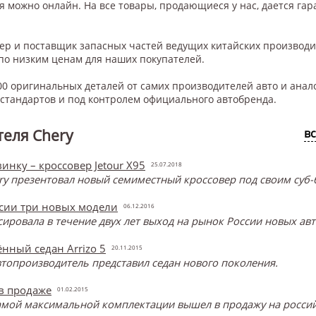
ля
можно онлайн. На все товары, продающиеся у нас, дается гара
нер и поставщик запасных частей ведущих китайских производ
по низким ценам для наших покупателей.
0 оригинальных деталей от самих производителей авто и анал
тандартов и под контролем официального автобренда.
еля Chery
в
инку – кроссовер Jetour X95
25.07.2018
y презентовал новый семиместный кроссовер под своим суб-б
ссии три новых модели
06.12.2016
онсировала в течение двух лет выход на рынок России новых ав
нный седан Arrizo 5
20.11.2015
топроизводитель представил седан нового поколения.
 в продаже
01.02.2015
самой максимальной комплектации вышел в продажу на россий