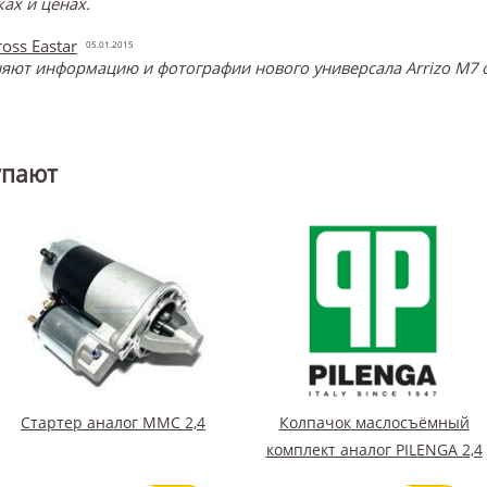
ах и ценах.
oss Eastar
05.01.2015
ют информацию и фотографии нового универсала Arrizo M7 о
упают
Стартер аналог ММС 2,4
Колпачок маслосъёмный
комплект аналог PILENGA 2,4