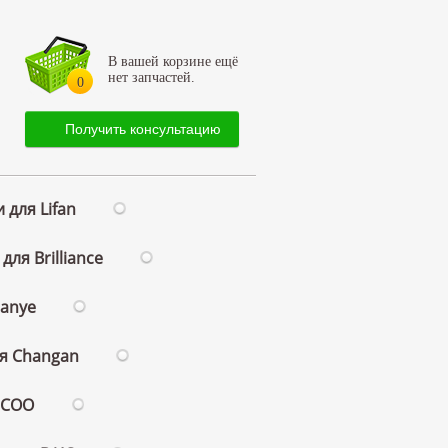
В вашей корзине ещё
нет запчастей.
0
Получить консультацию
 для Lifan
для Brilliance
ianye
ля Changan
ECOO