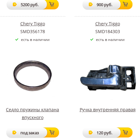
5200 руб.
900 руб.
Chery Tiggo
Chery Tiggo
SMD356178
SMD184303
есть в наличии
есть в наличии
Седло пружины клапана
Ручка внутренняя правая
впускного
под заказ
120 руб.