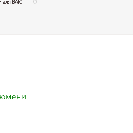
 для BAIC
 Тюмени