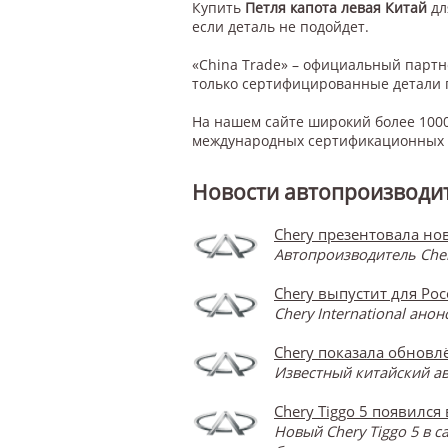
Купить
Петля капота левая Китай
д
если деталь не подойдет.
«China Trade» – официальный парт
только сертифицированные детали 
На нашем сайте широкий более 1000
международных сертификационных с
Новости автопроизводит
Chery презентовала нов
Автопроизводитель Cher
Chery выпустит для Ро
Chery International ан
Chery показала обновлё
Известный китайский ав
Chery Tiggo 5 появился
Новый Chery Tiggo 5 в 