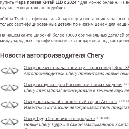
Купить
Фара правая Китай LED с 2024 г
для
можно онлайн. На в
случае, если деталь не подойдет.
«China Trade» – официальный партнер и поставщик запасных 
только сертифицированные детали по низким ценам для наших
На нашем сайте широкий более 10000 оригинальных деталей от
международных сертификационных стандартов и под контроле
Новости автопроизводителя Chery
Chery презентовала новинку – кроссовер Jetour X
Автопроизводитель Chery презентовал новый семи
Chery выпустит для России три новых модели
06.1
Chery International анонсировала в течение двух 
Chery показала обновлённый седан Arrizo 5
20.11.2
Известный китайский автопроизводитель представ
Chery Tiggo 5 появился в продаже
01.02.2015
Новый Chery Tiggo 5 в самой максимальной компл