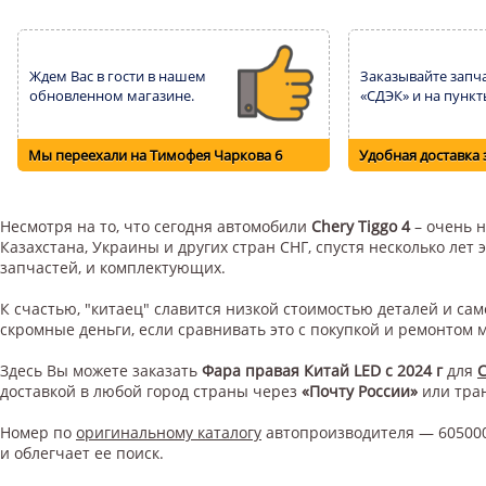
Ждем Вас в гости в нашем
Заказывайте запча
обновленном магазине.
«СДЭК» и на пункт
Мы переехали на Тимофея Чаркова 6
Удобная доставка 
Несмотря на то, что сегодня автомобили
Chery Tiggo 4
– очень н
Казахстана, Украины и других стран СНГ, спустя несколько ле
запчастей, и комплектующих.
К счастью, "китаец" славится низкой стоимостью деталей и с
скромные деньги, если сравнивать это с покупкой и ремонтом
Здесь Вы можете заказать
Фара правая Китай LED с 2024 г
для
C
доставкой в любой город страны через
«Почту России»
или тра
Номер по
оригинальному каталогу
автопроизводителя — 605000
и облегчает ее поиск.