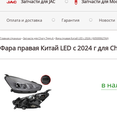
Запчасти для JAC
Запчасти для Мо
Оплата и доставка
Гарантия
Новости
Главная страница
»
Запчасти для Chery Tiggo 4
»
Фара правая Китай LED с 2024 г (605000627AA)
Фара правая Китай LED с 2024 г для Ch
в на