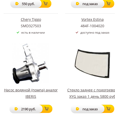
550 руб.
под заказ
Chery Tiggo
Vortex Estina
SMD327503
484F-1004020
есть в наличии
доступно под заказ
Насос водяной (помпа) аналог
Стекло заднее с подогрев
IBERIS
XYG заказ 1 день 5800 ру
2190 руб.
под заказ