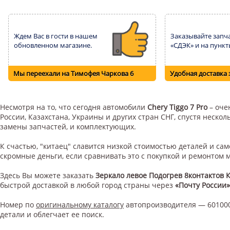
Ждем Вас в гости в нашем
Заказывайте запча
обновленном магазине.
«СДЭК» и на пункт
Мы переехали на Тимофея Чаркова 6
Удобная доставка 
Несмотря на то, что сегодня автомобили
Chery Tiggo 7 Pro
– оче
России, Казахстана, Украины и других стран СНГ, спустя неск
замены запчастей, и комплектующих.
К счастью, "китаец" славится низкой стоимостью деталей и с
скромные деньги, если сравнивать это с покупкой и ремонтом
Здесь Вы можете заказать
Зеркало левое Подогрев 8контактов 
быстрой доставкой в любой город страны через
«Почту России»
Номер по
оригинальному каталогу
автопроизводителя — 601000
детали и облегчает ее поиск.