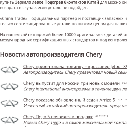
Купить
Зеркало левое Подогрев 8контактов Китай
для
можно он
возврата в случае, если деталь не подойдет.
«China Trade» – официальный партнер и поставщик запасных 
только сертифицированные детали по низким ценам для наших
На нашем сайте широкий более 10000 оригинальных деталей от
международных сертификационных стандартов и под контроле
Новости автопроизводителя Chery
Chery презентовала новинку – кроссовер Jetour X
Автопроизводитель Chery презентовал новый семи
Chery выпустит для России три новых модели
06.1
Chery International анонсировала в течение двух 
Chery показала обновлённый седан Arrizo 5
20.11.2
Известный китайский автопроизводитель представ
Chery Tiggo 5 появился в продаже
01.02.2015
Новый Chery Tiggo 5 в самой максимальной компл