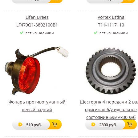
Lifan Breez
Vortex Estina
LF479Q1-3802100B1
T11-1117110
есть в наличии
есть в наличии
Фонарь противотуманный
Шестерня 4 передачи 2 ва
левый задний
оригинал б/у идеальное
состояние 69ммх30 зуб
510 руб.
2300 руб.