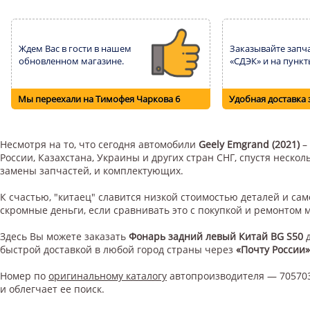
Ждем Вас в гости в нашем
Заказывайте запча
обновленном магазине.
«СДЭК» и на пункт
Мы переехали на Тимофея Чаркова 6
Удобная доставка 
Несмотря на то, что сегодня автомобили
Geely Emgrand (2021)
–
России, Казахстана, Украины и других стран СНГ, спустя неск
замены запчастей, и комплектующих.
К счастью, "китаец" славится низкой стоимостью деталей и с
скромные деньги, если сравнивать это с покупкой и ремонтом
Здесь Вы можете заказать
Фонарь задний левый Китай BG S50
быстрой доставкой в любой город страны через
«Почту России»
Номер по
оригинальному каталогу
автопроизводителя — 705703
и облегчает ее поиск.