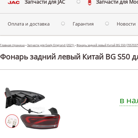
Запчасти для JAC
Запчасти для Мо
Оплата и доставка
Гарантия
Новости
Главная страница
»
Запчасти для Geely Emgrand (2021)
»
Фонарь задний левый Китай BG S50 (7057037
Фонарь задний левый Китай BG S50 дл
в на