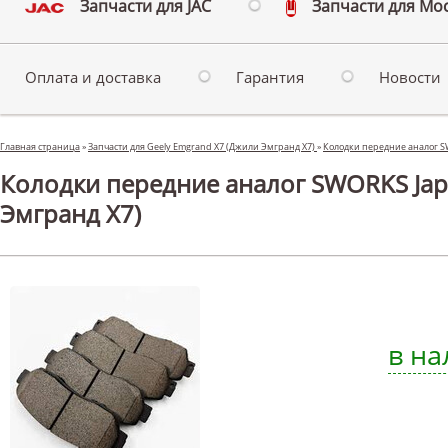
Запчасти для JAC
Запчасти для Мо
Оплата и доставка
Гарантия
Новости
Главная страница
»
Запчасти для Geely Emgrand X7 (Джили Эмгранд Х7)
»
Колодки передние аналог S
Колодки передние аналог SWORKS Jap
Эмгранд Х7)
в на