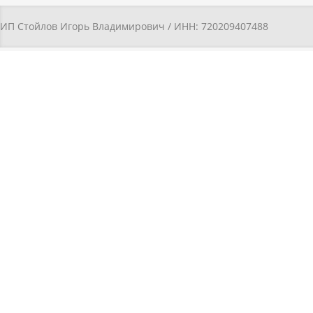
ИП Стойлов Игорь Владимирович / ИНН: 720209407488