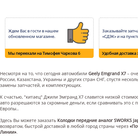
Ждем Вас в гости в нашем
Заказывайте запча
обновленном магазине.
«СДЭК» и на пункт
Мы переехали на Тимофея Чаркова 6
Удобная доставка 
Несмотря на то, что сегодня автомобили
Geely Emgrand X7
– оче
России, Казахстана, Украины и других стран СНГ, спустя неск
замены запчастей, и комплектующих.
К счастью, "китаец" Джили Эмгранд Х7 славится низкой стоим
авто разрешаются за скромные деньги, если сравнивать это с
Европы..
Здесь Вы можете заказать
Колодки передние аналог SWORKS Ja
возвратом, быстрой доставкой в любой город страны через
«По
Линии»
.