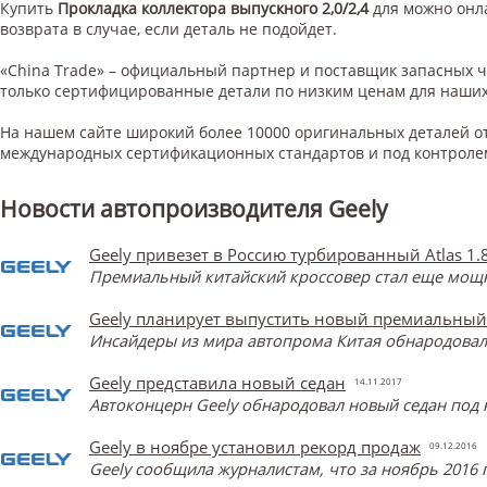
Купить
Прокладка коллектора выпускного 2,0/2,4
для
можно онла
возврата в случае, если деталь не подойдет.
«China Trade» – официальный партнер и поставщик запасных 
только сертифицированные детали по низким ценам для наших
На нашем сайте широкий более 10000 оригинальных деталей от
международных сертификационных стандартов и под контроле
Новости автопроизводителя Geely
Geely привезет в Россию турбированный Atlas 1.
Премиальный китайский кроссовер стал еще мощнее
Geely планирует выпустить новый премиальный
Инсайдеры из мира автопрома Китая обнародова
Geely представила новый седан
14.11.2017
Автоконцерн Geely обнародовал новый седан под 
Geely в ноябре установил рекорд продаж
09.12.2016
Geely сообщила журналистам, что за ноябрь 2016 