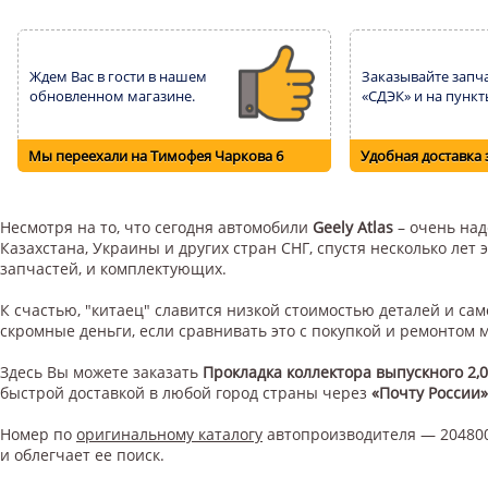
Ждем Вас в гости в нашем
Заказывайте запча
обновленном магазине.
«СДЭК» и на пункт
Мы переехали на Тимофея Чаркова 6
Удобная доставка 
Несмотря на то, что сегодня автомобили
Geely Atlas
– очень над
Казахстана, Украины и других стран СНГ, спустя несколько ле
запчастей, и комплектующих.
К счастью, "китаец" славится низкой стоимостью деталей и с
скромные деньги, если сравнивать это с покупкой и ремонтом
Здесь Вы можете заказать
Прокладка коллектора выпускного 2,0
быстрой доставкой в любой город страны через
«Почту России»
Номер по
оригинальному каталогу
автопроизводителя — 204800
и облегчает ее поиск.