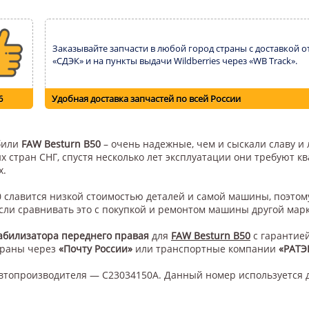
Заказывайте запчасти в любой город страны с доставкой о
«СДЭК» и на пункты выдачи Wildberries через «WB Track».
6
Удобная доставка запчастей по всей России
обили
FAW Besturn B50
– очень надежные, чем и сыскали славу и 
их стран СНГ, спустя несколько лет эксплуатации они требуют 
х.
50 славится низкой стоимостью деталей и самой машины, поэто
сли сравнивать это с покупкой и ремонтом машины другой мар
абилизатора переднего правая
для
FAW Besturn B50
с гарантией
траны через
«Почту России»
или транспортные компании
«РАТЭ
втопроизводителя — C23034150A. Данный номер используется 