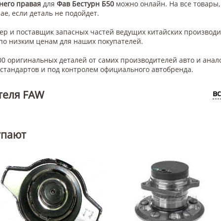
него правая
для
Фав Бестурн Б50
можно онлайн. На все товары,
ае, если деталь не подойдет.
нер и поставщик запасных частей ведущих китайских производ
по низким ценам для наших покупателей.
0 оригинальных деталей от самих производителей авто и анал
тандартов и под контролем официального автобренда.
теля FAW
в
упают