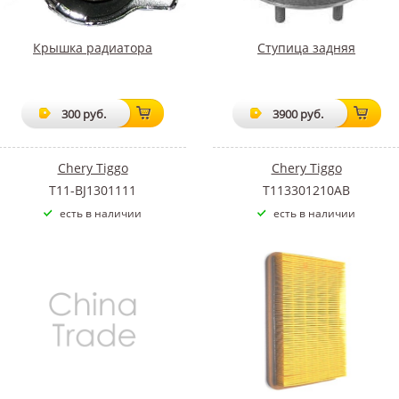
Крышка радиатора
Ступица задняя
300 руб.
3900 руб.
Chery Tiggo
Chery Tiggo
T11-BJ1301111
T113301210AB
есть в наличии
есть в наличии