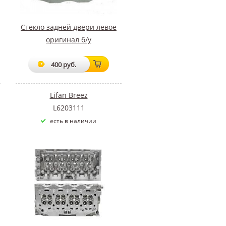
Стекло задней двери левое
оригинал б/у
400 руб.
Lifan Breez
L6203111
есть в наличии