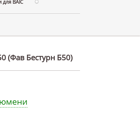
 для BAIC
0 (Фав Бестурн Б50)
 Тюмени