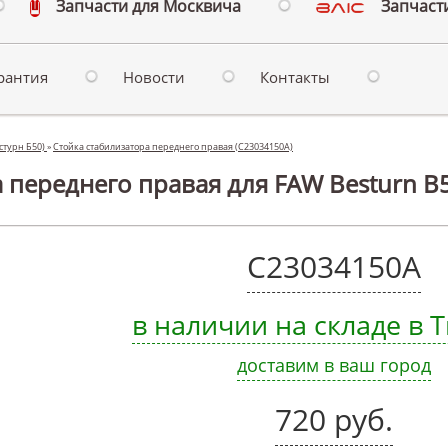
Запчасти для Москвича
Запчасти
рантия
Новости
Контакты
естурн Б50)
»
Стойка стабилизатора переднего правая (C23034150A)
 переднего правая для FAW Besturn B5
C23034150A
в наличии на складе в
доставим в ваш город
720 руб.