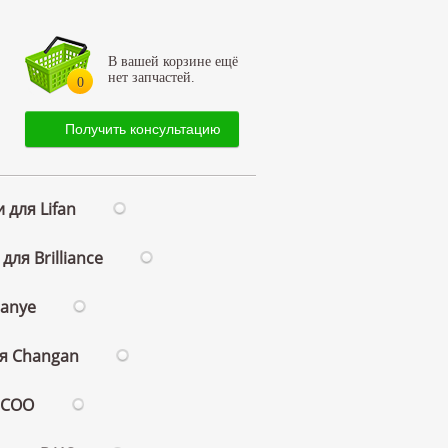
В вашей корзине ещё
нет запчастей.
0
Получить консультацию
 для Lifan
для Brilliance
ianye
ля Changan
ECOO