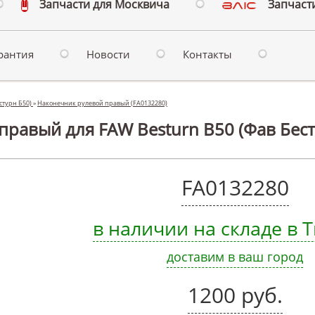
Запчасти для Москвича
Запчасти
рантия
Новости
Контакты
естурн Б50)
»
Наконечник рулевой правый (FA0132280)
равый для FAW Besturn B50 (Фав Бест
FA0132280
в наличии на складе в
доставим в ваш город
1200 руб.