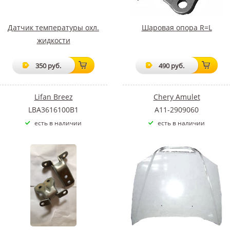
Датчик температуры охл.
Шаровая опора R=L
жидкости
350 руб.
490 руб.
Lifan Breez
Chery Amulet
LBA3616100B1
A11-2909060
есть в наличии
есть в наличии