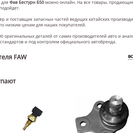
для
Фав Бестурн Б50
можно онлайн. На все товары, продающиес
 подойдет.
нер и поставщик запасных частей ведущих китайских производ
по низким ценам для наших покупателей.
0 оригинальных деталей от самих производителей авто и анал
тандартов и под контролем официального автобренда.
теля FAW
в
упают