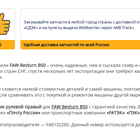
Заказывайте запчасти в любой город страны с доставкой о
«СДЭК» и на пункты выдачи Wildberries через «WB Track».
6
Удобная доставка запчастей по всей России
обили
FAW Besturn B50
– очень надежные, чем и сыскали славу и 
их стран СНГ, спустя несколько лет эксплуатации они требуют 
х.
50 славится низкой стоимостью деталей и самой машины, поэто
сли сравнивать это с покупкой и ремонтом машины другой мар
ик рулевой правый
для
FAW Besturn B50
с гарантией качества, 
рез
«Почту России»
или транспортные компании
«РАТЭК»
,
«ПЭК»
втопроизводителя — FA0132280. Данный номер используется дл