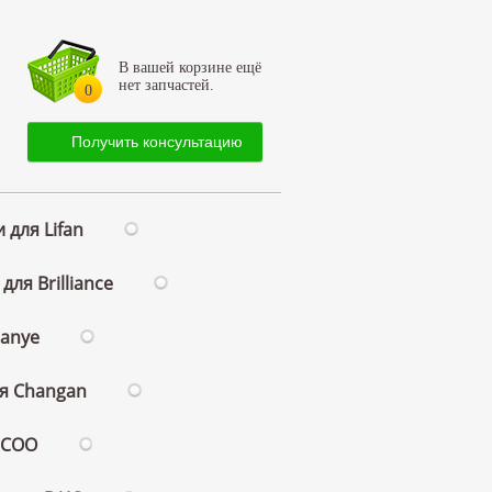
В вашей корзине ещё
нет запчастей.
0
Получить консультацию
 для Lifan
для Brilliance
ianye
ля Changan
ECOO