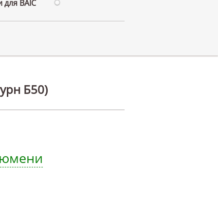
 для BAIC
урн Б50)
 Тюмени