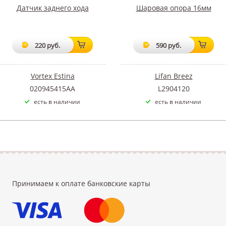
Датчик заднего хода
Шаровая опора 16мм
220 руб.
590 руб.
Vortex Estina
Lifan Breez
020945415AA
L2904120
есть в наличии
есть в наличии
Принимаем к оплате банковские карты