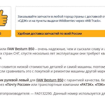
Заказывайте запчасти в любой город страны с доставкой о
«СДЭК» и на пункты выдачи Wildberries через «WB Track».
6
Удобная доставка запчастей по всей России
обили
FAW Besturn B50
– очень надежные, чем и сыскали славу и 
их стран СНГ, спустя несколько лет эксплуатации они требуют 
х.
50 славится низкой стоимостью деталей и самой машины, поэто
сли сравнивать это с покупкой и ремонтом машины другой мар
ик рулевой левый
для
FAW Besturn B50
с гарантией качества, б
рез
«Почту России»
или транспортные компании
«РАТЭК»
,
«ПЭК»
втопроизводителя — FA0132290. Данный номер используется дл