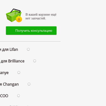
В вашей корзине ещё
нет запчастей.
0
Получить консультацию
 для Lifan
для Brilliance
ianye
ля Changan
ECOO