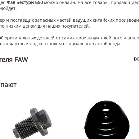
для
Фав Бестурн Б50
можно онлайн. На все товары, продающиеся
одойдет.
нер и поставщик запасных частей ведущих китайских производ
по низким ценам для наших покупателей.
0 оригинальных деталей от самих производителей авто и анал
тандартов и под контролем официального автобренда.
теля FAW
в
упают