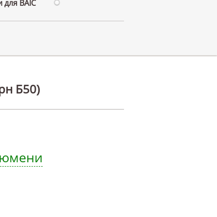
 для BAIC
рн Б50)
 Тюмени