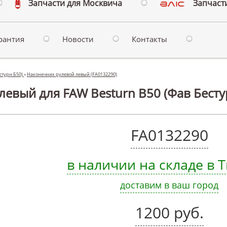
Запчасти для Москвича
Запчасти
рантия
Новости
Контакты
естурн Б50)
»
Наконечник рулевой левый (FA0132290)
евый для FAW Besturn B50 (Фав Бесту
FA0132290
в наличии на складе в
доставим в ваш город
1200 руб.