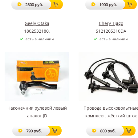
2800 руб.
1900 руб.
Geely Otaka
Chery Tiggo
1802532180.
S121205310DA
есть в наличии
есть в наличии
Наконечник рулевой левый
Провода высоковольтны
аналог JD
комплект. жёсткий шток
790 руб.
800 руб.