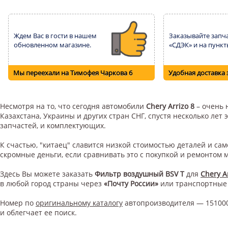
Ждем Вас в гости в нашем
Заказывайте запча
обновленном магазине.
«СДЭК» и на пункт
Мы переехали на Тимофея Чаркова 6
Удобная доставка 
Несмотря на то, что сегодня автомобили
Chery Arrizo 8
– очень 
Казахстана, Украины и других стран СНГ, спустя несколько ле
запчастей, и комплектующих.
К счастью, "китаец" славится низкой стоимостью деталей и с
скромные деньги, если сравнивать это с покупкой и ремонтом
Здесь Вы можете заказать
Фильтр воздушный BSV T
для
Chery A
в любой город страны через
«Почту России»
или транспортные
Номер по
оригинальному каталогу
автопроизводителя — 151000
и облегчает ее поиск.