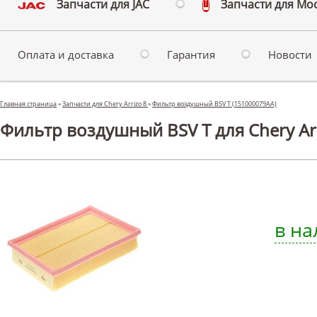
Запчасти для JAC
Запчасти для Мо
Оплата и доставка
Гарантия
Новости
Главная страница
»
Запчасти для Chery Arrizo 8
»
Фильтр воздушный BSV T (151000079AA)
Фильтр воздушный BSV T для Chery Arr
в на