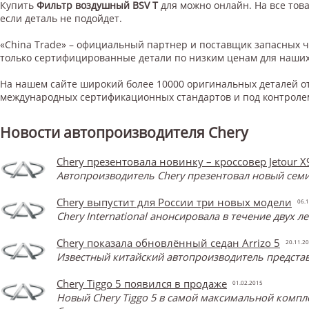
Купить
Фильтр воздушный BSV T
для
можно онлайн. На все това
если деталь не подойдет.
«China Trade» – официальный партнер и поставщик запасных 
только сертифицированные детали по низким ценам для наших
На нашем сайте широкий более 10000 оригинальных деталей от
международных сертификационных стандартов и под контроле
Новости автопроизводителя Chery
Chery презентовала новинку – кроссовер Jetour X
Автопроизводитель Chery презентовал новый семи
Chery выпустит для России три новых модели
06.1
Chery International анонсировала в течение двух 
Chery показала обновлённый седан Arrizo 5
20.11.2
Известный китайский автопроизводитель представ
Chery Tiggo 5 появился в продаже
01.02.2015
Новый Chery Tiggo 5 в самой максимальной компл