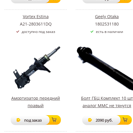
Vortex Estina
Geely Otaka
A21-2803611DQ
1802531180
доступно под заказ
есть в наличии
Амортизатор передний
Болт ГБЦ Комплект 10 шт
правый
аналог MMC не тянутся
под заказ
2090 руб.