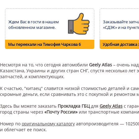
Ждем Вас в гости в нашем
Заказывайте запча
обновленном магазине.
«СДЭК» и на пункт
Мы переехали на Тимофея Чаркова 6
Удобная доставка 
Несмотря на то, что сегодня автомобили
Geely Atlas
– очень над
Казахстана, Украины и других стран СНГ, спустя несколько ле
запчастей, и комплектующих.
К счастью, "китаец" славится низкой стоимостью деталей и с
скромные деньги, если сравнивать это с покупкой и ремонтом
Здесь Вы можете заказать
Прокладка ГБЦ
для
Geely Atlas
с гара
город страны через
«Почту России»
или транспортные компан
Номер по
оригинальному каталогу
автопроизводителя — 102500
и облегчает ее поиск.