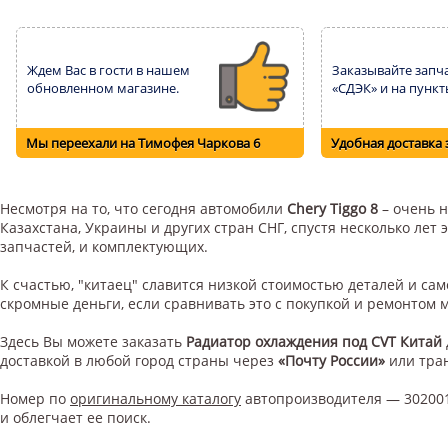
Ждем Вас в гости в нашем
Заказывайте запча
обновленном магазине.
«СДЭК» и на пункт
Мы переехали на Тимофея Чаркова 6
Удобная доставка 
Несмотря на то, что сегодня автомобили
Chery Tiggo 8
– очень н
Казахстана, Украины и других стран СНГ, спустя несколько ле
запчастей, и комплектующих.
К счастью, "китаец" славится низкой стоимостью деталей и с
скромные деньги, если сравнивать это с покупкой и ремонтом
Здесь Вы можете заказать
Радиатор охлаждения под CVT Китай
доставкой в любой город страны через
«Почту России»
или тра
Номер по
оригинальному каталогу
автопроизводителя — 302001
и облегчает ее поиск.