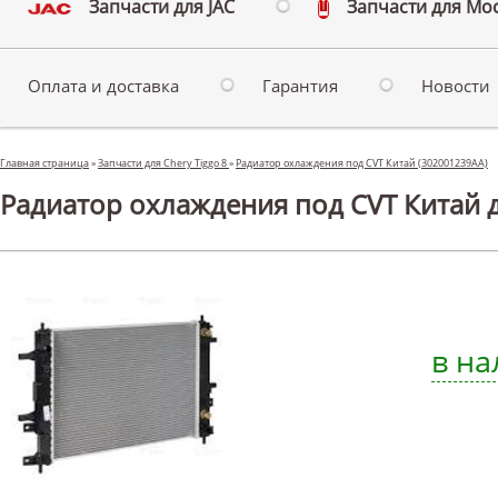
Запчасти для JAC
Запчасти для Мо
Оплата и доставка
Гарантия
Новости
Главная страница
»
Запчасти для Chery Tiggo 8
»
Радиатор охлаждения под CVT Китай (302001239AA)
Радиатор охлаждения под CVT Китай д
в на