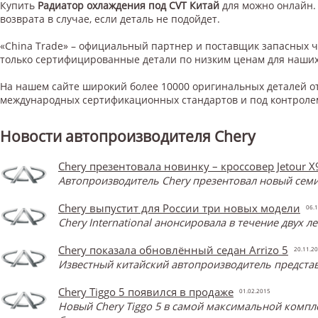
Купить
Радиатор охлаждения под CVT Китай
для
можно онлайн. 
возврата в случае, если деталь не подойдет.
«China Trade» – официальный партнер и поставщик запасных 
только сертифицированные детали по низким ценам для наших
На нашем сайте широкий более 10000 оригинальных деталей от
международных сертификационных стандартов и под контроле
Новости автопроизводителя Chery
Chery презентовала новинку – кроссовер Jetour X
Автопроизводитель Chery презентовал новый семи
Chery выпустит для России три новых модели
06.1
Chery International анонсировала в течение двух 
Chery показала обновлённый седан Arrizo 5
20.11.2
Известный китайский автопроизводитель представ
Chery Tiggo 5 появился в продаже
01.02.2015
Новый Chery Tiggo 5 в самой максимальной компл